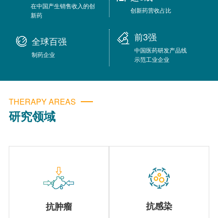
在中国产生销售收入的创
创新药营收占比
新药
前3强
全球百强
中国医药研发产品线
制药企业
示范工业企业
THERAPY AREAS
研究领域
主要专注于常见恶性肿瘤领域的新药研发，在研项目包括1 类新药HS-20106注射液、HS-20105、HS-20117、HS-10516胶囊、HS-10382片、HS-10370片、HS-10386片、HS-10502片、HS-10365胶囊、注射用HS-20089/HS-20093、HS-10375片、HS-10381胶囊等。
主要专注于抗病毒、抗复杂细菌感染、抗真菌感染领域的新药研发，在研项目包括拟用于治疗中国成年外阴阴道念珠菌病（VVC）的HS-10366片等。
抗感染
抗肿瘤