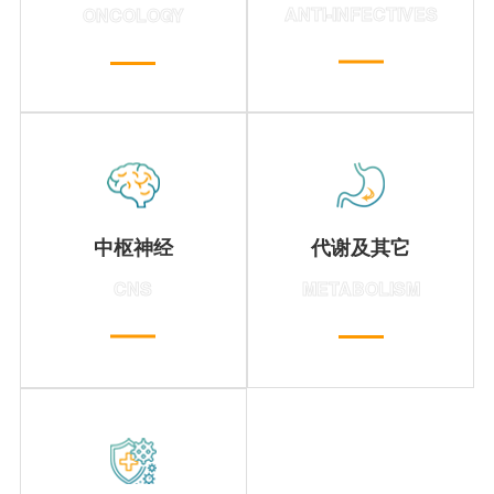
ANTI-INFECTIVES
ONCOLOGY
主要专注于精神疾病、神经系统疾病等领域的新药研发，在研项目包括拟用于治疗精神分裂症的1 类新药HS-10380片、HS-10506片等。
主要专注于糖尿病、肥胖等代谢性疾病领域的新药研发，在研项目包括1类新药HS-10511片、HS-20094注射液、HS-10384 片、HS-10518胶囊等。
中枢神经
代谢及其它
CNS
METABOLISM
主要专注于自身免疫系统疾病领域的新药研发，如1类新药HS-10374片等。