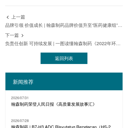
上一篇

品牌引领 价值成长 | 翰森制药品牌价值升至“医药健康组”全国第二
下一篇

负责任创新 可持续发展 | 一图读懂翰森制药《2022年环境、社会及管治报告》
返回列表
新闻推荐
2026/07/31
翰森制药荣登人民日报《高质量发展故事汇》
2026/07/28
翰森制药 | B7-H3 ADC Risvutatug Rezetecan（HS-20093）骨肉瘤III期临床ARTEMIS-011达到IRC-PFS主要终点