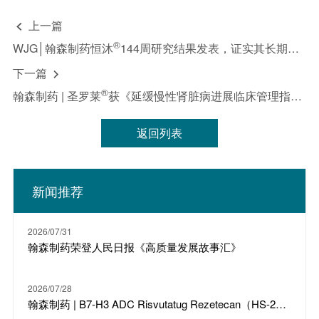
上一篇

®
WJG│翰森制药恒沐
144周研究结果发表，证实其长期治疗血脂稳定且肾脏安全
下一篇

®
翰森制药 | 圣罗莱
获《延缓慢性肾脏病进展临床管理指南（2025 年版）》推荐
返回列表
新闻推荐
2026/07/31
翰森制药荣登人民日报《高质量发展故事汇》
2026/07/28
翰森制药 | B7-H3 ADC Risvutatug Rezetecan（HS-20093）骨肉瘤III期临床ARTEMIS-011达到IRC-PFS主要终点