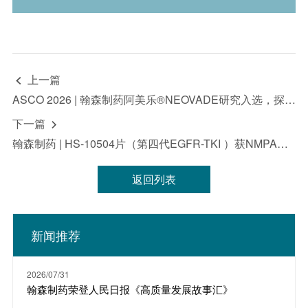
关的前瞻性声明。这些声明是基于推测性假设的预测，并不保
证未来的表现。它们受到诸如科学、商业、政治、经济、财
务、法律因素以及竞争环境和社会条件等风险和不确定性的影
响，这些因素很多都是翰森制药无法控制且难以预测的，因此
实际结果可能与此处所述有显著差异，且过去的证券价格趋势
不应作为未来行情的指导。因此，投资者在使用这些信息进行
上一篇

投资决策时应谨慎行事。“致力于”“预期”“相信”“预测”“意
图”“预计”“可能”“将”“应该”“计划”“继续”“目标”“考虑”“估计”“指
ASCO 2026 | 翰森制药阿美乐®NEOVADE研究入选，探索序贯化学-免疫新辅助治疗疗效与安全性
导”“潜在”“追求”以及于任何未来计划、行动或事件的讨论中使
用的类似词语和术语，均表示前瞻性声明。翰森制药不承诺或
下一篇

保证前瞻性信息的准确性、及时性或完整性，并且不承担更新
翰森制药 | HS-10504片（第四代EGFR-TKI ）获NMPA批准纳入突破性治疗药物
或修订这些前瞻性声明的义务。无论是翰森制药还是其任何董
事、员工或代理人，均不对任何证明不准确或无法实现的前瞻
性声明负责，也不对因依赖本新闻稿中提供的信息而产生的任
返回列表
何损失或损害负责，包括但不限于直接、偶然、间接或惩罚性
的损害。本新闻稿中的所有信息均为发布之日的最新信息。除
法律要求外，翰森制药不承担因新进展、未来事件或其他情况
而更新或修订此信息的责任。此外，翰森制药保留随时对本新
闻稿全部或部分内容进行更改、修正或终止的权利，恕不另行
新闻推荐
通知。有关上市公司的具体信息，投资者请参阅翰森制药
（03692.HK）的公告及财务报告。
2026/07/31
翰森制药荣登人民日报《高质量发展故事汇》