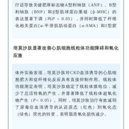
疗还导致关键肥厚标志物A型利钠肽（ANP）、B型
利钠肽（BNP）和β型肌球蛋白重链（β-MHC）的
表达显著下调（均
P
< 0.05），并同时降低了纤维
化相关蛋白[α-平滑肌肌动蛋白（α-SMA）和I型胶
原蛋白（Col-I）]的水平（均
P
< 0.05）。
培莫沙肽显著改善心肌细胞线粒体功能障碍和氧化
应激
体外实验发现，培莫沙肽对CKD血清诱导的心肌细
胞肥大和促纤维化反应具有直接抑制作用。线粒体
功能测定表明，培莫沙肽稳定了线粒体膜电位，减
少了总活性氧的产生，并显著降低了线粒体超氧化
物产生（
P
< 0.05）。同时，培莫沙肽治疗有效减弱
了尿毒症血清诱导的从还原态（红色）到氧化态
（绿色）荧光的转变，表明脂质氧化损伤减少。