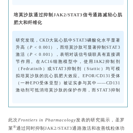
培莫沙肽通过抑制JAK2/STAT3信号通路减轻心肌
肥大和纤维化
研究发现，CKD大鼠心肌中STAT3磷酸化水平显著
升高（
P
< 0.001），而培莫沙肽可显著抑制STAT3
激活（
P
< 0.001），表明对该信号级联具有直接调
节作用。在AC16细胞模型中，使用JAK2抑制剂
（Fedratinib）或STAT3抑制剂（Stattic）均可模
拟培莫沙肽的抗心肌肥大效应。EPOR/CD131受体
（一种EPO受体亚型）被证实参与其中——CD131
激动剂可抵消培莫沙肽的保护作用，而STAT3抑制
剂（Stattic）则可部分恢复这种保护作用。这提示
培莫沙肽是通过抑制EPOR/CD131受体及其下游
JAK2/STAT3信号通路激活而发挥心脏保护作用。
此次
Frontiers in Pharmacology
发表的
研究揭示，
圣罗
®
莱
通过同时抑制
JAK2/STAT3通路激活和改善线粒体功