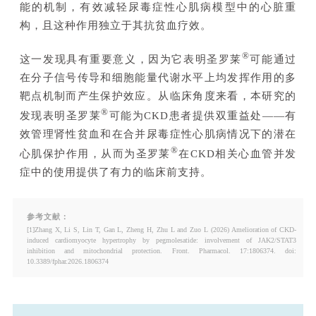
能的机制，有效减轻尿毒症性心肌病模型中的心脏重
构
，且这种作用独立于其抗贫血疗效。
®
这一发现具有重要意义，因为它
表明
圣罗莱
可能通过
在分子信号传导和细胞能量代谢水平上均发挥作用的多
靶点机制而产生保护效应。从临床角度来看，本研究的
®
发现
表明
圣罗莱
可能为
CKD患者提供双重益处
——
有
效管理肾性贫血和在
合并
尿毒症性心肌病情况下的
潜在
®
心肌保护
作用，从而为
圣罗莱
在
CKD相关心血管并发
症中的使用提供了有力的临床前支持。
参考文献：
[1]Zhang X, Li S, Lin T, Gan L, Zheng H, Zhu L and Zuo L (2026) Amelioration of CKD-
induced cardiomyocyte hypertrophy by pegmolesatide: involvement of JAK2/STAT3
inhibition and mitochondrial protection. Front. Pharmacol. 17:1806374. doi:
10.3389/fphar.2026.1806374