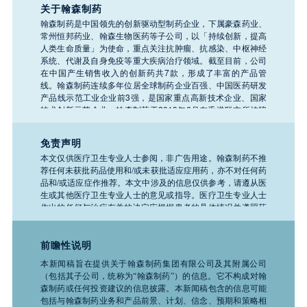
关于翰森制药
翰森制药是中国领先的创新驱动型制药企业，下属豪森药业、
常州恒邦药业、翰森生物医药等子公司，以「持续创新，提高
人类生命质量」为使命，重点关注抗肿瘤、抗感染、中枢神经
系统、代谢及自身免疫等重大疾病治疗领域。截至目前，公司
在中国产生销售收入的创新药共7款，形成了丰富的产品管
线。翰森制药连续多年位居全球制药企业百强、中国医药研发
产品线示范工业企业前3强，是国家重点高新技术企业、国家
技术创新示范企业。翰森制药于2019年6月在香港联交所挂牌
上市（股票代码：03692.HK）。
免责声明
本文仅供医疗卫生专业人士参阅，非广告用途。翰森制药不推
荐任何未获批药品使用和/或未获批适应症用药，亦不对任何药
品和/或适应症作推荐。本文中涉及的信息仅供参考，请遵从医
生或其他医疗卫生专业人士的意见或指导。医疗卫生专业人士
作出的任何与治疗有关的决定应根据患者的具体情况并遵照药
品说明书。如需了解公司任何产品、医疗或疾病的相关信息，
请务必咨询医疗卫生专业人士。
前瞻性说明
本新闻稿旨在提供关于翰森制药集团有限公司及其附属公司
（包括其子公司，统称为“翰森制药”）的信息。它不构成对翰
森制药或任何投资建议的信息披露。本新闻稿包含的信息可能
包括与翰森制药业务和产品前景、计划、信念、预期和策略相