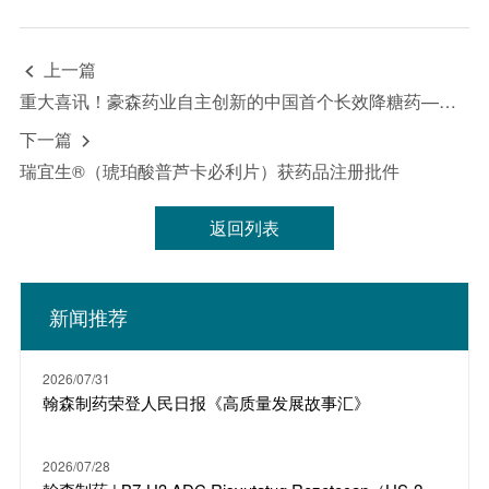
上一篇

重大喜讯！豪森药业自主创新的中国首个长效降糖药——孚来美®获批上市
下一篇

瑞宜生®（琥珀酸普芦卡必利片）获药品注册批件
返回列表
新闻推荐
2026/07/31
翰森制药荣登人民日报《高质量发展故事汇》
2026/07/28