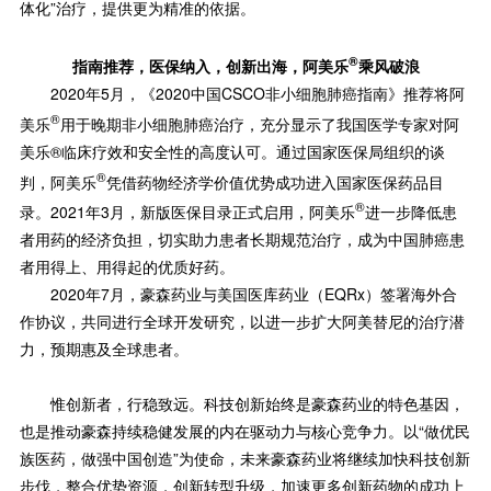
体化”治疗，提供更为精准的依据。
®
指南推荐，医保纳入，创新出海，阿美乐
乘风破浪
2020年5月，《2020中国CSCO非小细胞肺癌指南》推荐将阿
®
美乐
用于晚期非小细胞肺癌治疗，充分显示了我国医学专家对阿
美乐®临床疗效和安全性的高度认可。通过国家医保局组织的谈
®
判，阿美乐
凭借药物经济学价值优势成功进入国家医保药品目
®
录。2021年3月，新版医保目录正式启用，阿美乐
进一步降低患
者用药的经济负担，切实助力患者长期规范治疗，成为中国肺癌患
者用得上、用得起的优质好药。
2020年7月，豪森药业与美国医库药业（EQRx）签署海外合
作协议，共同进行全球开发研究，以进一步扩大阿美替尼的治疗潜
力，预期惠及全球患者。
惟创新者，行稳致远。科技创新始终是豪森药业的特色基因，
也是推动豪森持续稳健发展的内在驱动力与核心竞争力。以“做优民
族医药，做强中国创造”为使命，未来豪森药业将继续加快科技创新
步伐，整合优势资源，创新转型升级，加速更多创新药物的成功上