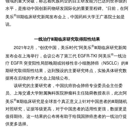
领域的重大突破，标志着民族药企的自主研发能力已达到世界级的
水平，是推动中国创新药物研发国际化的重要里程碑。”日前，在阿
®
美乐
III期临床研究新闻发布会上，中国药科大学王广基院士如是
说。
一线治疗Ⅲ期临床研究取得阳性结果
®
2021年2月，“创优中国，美乐时代”阿美乐
Ⅲ期临床研究新闻
®
发布会在上海举行，会议公布了第三代 EGFR-TKI 阿美乐
一线治
疗 EGFR 突变阳性局部晚期或转移性非小细胞肺癌（NSCLC）的Ⅲ
期研究取得阳性结果，达到预设的主要研究终点，实验具体研究数
据将在后续的学术大会上陆续公布。
该研究的主要研究者，中国抗癌协会肺癌专业委员会主任委
员、上海交通大学附属胸科医院肿瘤科主任陆舜教授表示，此次阿
®
美乐
Ⅲ期临床研究是全球首个真正意义上针对中国患者的Ⅲ期随机
对照研究，证据等级更高，对于中国患者的适用性更强，数据更是
值得期待。这一结果的公布将有助于给我国肺癌患者的一线治疗提
供更多选择。