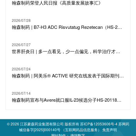
翰森制药荣登人民日报《高质量发展故事汇》
2026/07/28
翰森制药 | B7-H3 ADC Risvutatug Rezetecan（HS-20093）骨肉瘤III期临床ARTEMIS-011达到IRC-PFS主要终点
2026/07/27
世界肝炎日 | 多一点看见，少一点偏见，科学治疗才是打败乙肝的最强答案
2026/07/24
翰森制药 | 阿美乐® ACTIVE 研究在线发表于国际期刊 JTO
2026/07/14
翰森制药宣布与Avere就口服IL-23候选分子HS-20118达成许可合作及战略投资
© 2026
江苏豪森药业集团有限公司
版权所有
苏ICP备12053606号-4
苏网药
械信备字[2025]000140号 （互联网药品信息服务）
免责声明
网站制作：
捷瑞数字