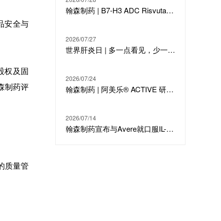
翰森制药 | B7-H3 ADC Risvutatug Rezetecan（HS-20093）骨肉瘤III期临床ARTEMIS-011达到IRC-PFS主要终点
品安全与
2026/07/27
世界肝炎日 | 多一点看见，少一点偏见，科学治疗才是打败乙肝的最强答案
家股权及固
2026/07/24
森制药评
翰森制药 | 阿美乐® ACTIVE 研究在线发表于国际期刊 JTO
2026/07/14
翰森制药宣布与Avere就口服IL-23候选分子HS-20118达成许可合作及战略投资
的质量管