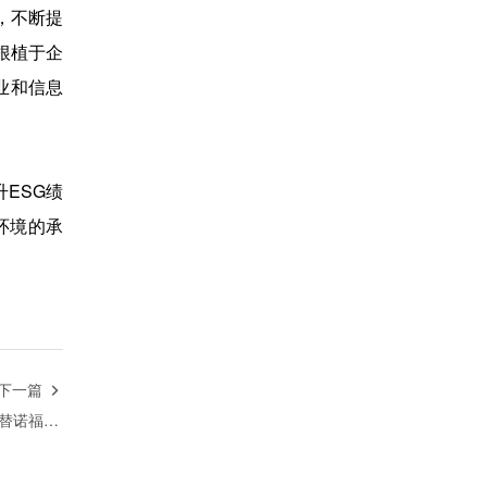
，不断提
根植于企
业和信息
ESG绩
环境的承
下一篇

首张医保处方落地！