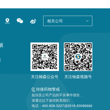
相关公司
展
展
关注翰森公众号
关注翰森视频号
转接药物警戒
如涉及公司产品的不良事件报告，
请通过以下途径联系我们
电话：
400-828-5227
或
0518-83096666