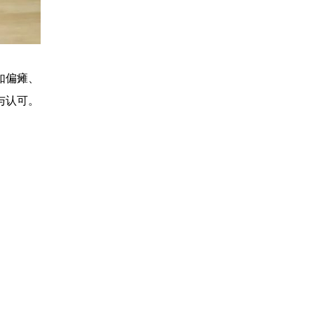
如偏瘫、
与认可。