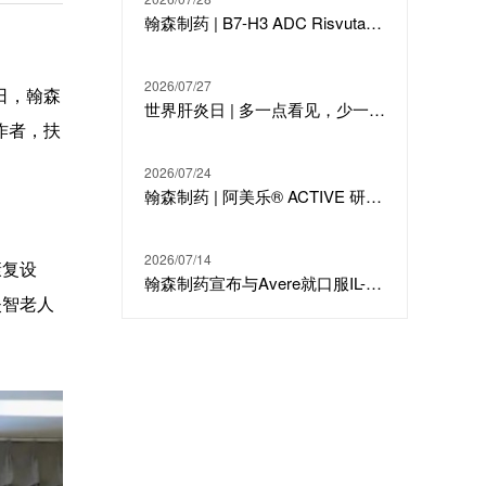
翰森制药 | B7-H3 ADC Risvutatug Rezetecan（HS-20093）骨肉瘤III期临床ARTEMIS-011达到IRC-PFS主要终点
2026/07/27
日，翰森
世界肝炎日 | 多一点看见，少一点偏见，科学治疗才是打败乙肝的最强答案
作者，扶
2026/07/24
翰森制药 | 阿美乐® ACTIVE 研究在线发表于国际期刊 JTO
2026/07/14
康复设
翰森制药宣布与Avere就口服IL-23候选分子HS-20118达成许可合作及战略投资
失智老人