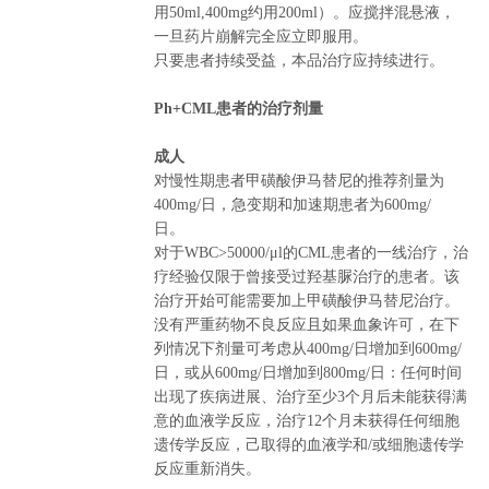
用50ml,400mg约用200ml）。应搅拌混悬液，
一旦药片崩解完全应立即服用。
只要患者持续受益，本品治疗应持续进行。
Ph+CML患者的治疗剂量
成人
对慢性期患者甲磺酸伊马替尼的推荐剂量为
400mg/日，急变期和加速期患者为600mg/
日。
对于WBC>50000/μl的CML患者的一线治疗，治
疗经验仅限于曾接受过羟基脲治疗的患者。该
治疗开始可能需要加上甲磺酸伊马替尼治疗。
没有严重药物不良反应且如果血象许可，在下
列情况下剂量可考虑从400mg/日增加到600mg/
日，或从600mg/日增加到800mg/日：任何时间
出现了疾病进展、治疗至少3个月后未能获得满
意的血液学反应，治疗12个月未获得任何细胞
遗传学反应，己取得的血液学和/或细胞遗传学
反应重新消失。