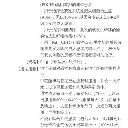
(PDGFR)基因重排的成年患者。
- 用于治疗侵袭性系统性肥大细胞增生症
(ASM)，无D816Vc-Kit基因突变或未知c-Kit基
因突变的成人患者。
- 用于治疗不能切除，复发的或发生转移的隆
突性皮肤纤维肉瘤(DFSP)。
- 用于Kit（CD117）阳性GIST手术切除后具有
明显复发风险的成人患者的辅助治疗。极低及
低复发风险的患者不应该接收该辅助治疗。
0.1g（按C
H
N
O计）。
【规格】
29
31
7
治疗应由对恶性肿瘤患者有治疗经验的医师进
【用法用量】
行。
甲磺酸伊马替尼应在进餐时服用，并饮一大杯
水，以使胃肠道紊乱的风险降到最小。
通常成人每日一次，每次400mg或600mg,以及
日服用量800mg即400mg剂量每天2次（在早上
及晚上）。儿童和青少年每日一次或分两次服
用（早晨和晚上）。
不能吞咽药片的患者（包括儿童）,可以将药片
分散于不含气体的水或苹果汁中（100mg片约