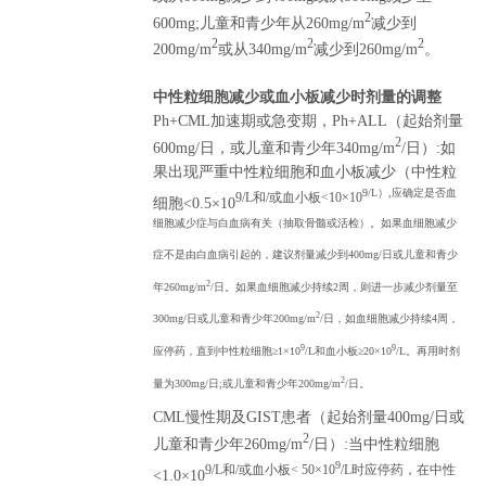
2
600mg;儿童和青少年从260mg/m
减少到
2
2
2
200mg/m
或从340mg/m
减少到260mg/m
。
中性粒细胞减少或血小板减少时剂量的调整
Ph+CML加速期或急变期，Ph+ALL（起始剂量
2
600mg/日，或儿童和青少年340mg/m
/日）:如
果出现严重中性粒细胞和血小板减少（中性粒
9/L）,应确定是否血
9/L和/或血小板<10×10
细胞<0.5×10
细胞减少症与白血病有关（抽取骨髓或活检）。如果血细胞减少
症不是由白血病引起的，建议剂量减少到400mg/日或儿童和青少
2
年260mg/m
/日。如果血细胞减少持续2周，则进一步减少剂量至
2
300mg/日或儿童和青少年200mg/m
/日，如血细胞减少持续4周，
9
9
应停药，直到中性粒细胞≥1×10
/L和血小板≥20×10
/L。再用时剂
2
量为300mg/日;或儿童和青少年200mg/m
/日。
CML慢性期及GIST患者（起始剂量400mg/日或
2
儿童和青少年260mg/m
/日）:当中性粒细胞
9
9/L和/或血小板< 50×10
/L时应停药，在中性
<1.0×10