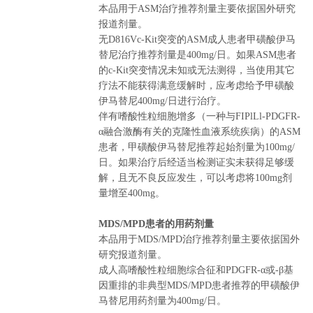
本品用于ASM治疗推荐剂量主要依据国外研究
报道剂量。
无D816Vc-Kit突变的ASM成人患者甲磺酸伊马
替尼治疗推荐剂量是400mg/日。如果ASM患者
的c-Kit突变情况未知或无法测得，当使用其它
疗法不能获得满意缓解时，应考虑给予甲磺酸
伊马替尼400mg/日进行治疗。
伴有嗜酸性粒细胞增多（一种与FIPlLl-PDGFR-
α融合激酶有关的克隆性血液系统疾病）的ASM
患者，甲磺酸伊马替尼推荐起始剂量为100mg/
日。如果治疗后经适当检测证实未获得足够缓
解，且无不良反应发生，可以考虑将100mg剂
量增至400mg。
MDS/MPD患者的用药剂量
本品用于MDS/MPD治疗推荐剂量主要依据国外
研究报道剂量。
成人高嗜酸性粒细胞综合征和PDGFR-α或-β基
因重排的非典型MDS/MPD患者推荐的甲磺酸伊
马替尼用药剂量为400mg/日。