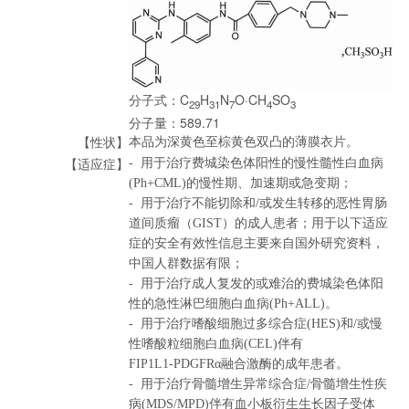
分子式：C
H
N
O·CH
SO
29
31
7
4
3
分子量：589.71
本品为深黄色至棕黄色双凸的薄膜衣片。
【性状】
- 用于治疗费城染色体阳性的慢性髓性白血病
【适应症】
(Ph+CML)的慢性期、加速期或急变期；
- 用于治疗不能切除和/或发生转移的恶性胃肠
道间质瘤（GIST）的成人患者；用于以下适应
症的安全有效性信息主要来自国外研究资料，
中国人群数据有限；
- 用于治疗成人复发的或难治的费城染色体阳
性的急性淋巴细胞白血病(Ph+ALL)。
- 用于治疗嗜酸细胞过多综合症(HES)和/或慢
性嗜酸粒细胞白血病(CEL)伴有
FIP1L1-PDGFRα融合激酶的成年患者。
- 用于治疗骨髓增生异常综合症/骨髓增生性疾
病(MDS/MPD)伴有血小板衍生生长因子受体