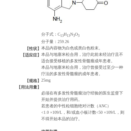
分子式：C
H
N
O
13
13
3
3
分子量：259.26
【性状】
本品内容物为白色或类白色粉末。
【适应症】
本品与地塞米松合用，治疗此前未经治疗且不
适合接受移植的多发性骨髓瘤成年患者。
本品与地塞米松合用，治疗曾接受过至少一种
疗法的多发性骨髓瘤的成年患者。
【规格】
25mg
【用法用量】
必须在有多发性骨髓瘤治疗经验的医生监督下
开始并提供治疗用药。
若患者的中性粒细胞绝对计数（ANC）
<1.0 ×109/L，和/或血小板计数<50 ×109/L，则
不得开始本品的治疗。