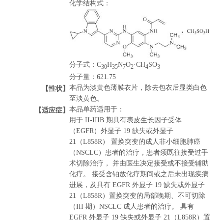
化学结构式：
分子式：C
H
N
O
·CH
SO
30
35
7
2
4
3
分子量：621.75
【性状】
本品为淡黄色薄膜衣片，除去包衣后显类白色
至淡黄色。
【适应症】
本品单药适用于：
用于 II-IIIB 期具有表皮生长因子受体
（EGFR）外显子 19 缺失或外显子
21（L858R） 置换突变的成人非小细胞肺癌
（NSCLC）患者的治疗，患者须既往接受过手
术切除治疗， 并由医生决定接受或不接受辅助
化疗。 接受含铂放化疗期间或之后未出现疾病
进展，及具有 EGFR 外显子 19 缺失或外显子
21（L858R）置换突变的局部晚期、不可切除
（III 期）NSCLC 成人患者的治疗。 具有
EGFR 外显子 19 缺失或外显子 21（L858R）置