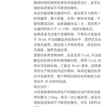
期或转移性肺癌患者应持续接受治疗，直至出
现疾病进展或不可耐受的毒性。
本品空腹或餐后服用均可。建议每天大致同一
时间服用，整片吞服，并用一整杯水送服，不
要咀嚼或压碎。如果漏服本品 1 次，若距离下
次服药时间大于 12 小时，则应补服本品。
如果患者无法整片吞咽药物，可将药片直接溶
于 50 mL 不含碳酸盐的饮用水中，搅拌至完全
分散后服用。随后加入半杯饮用水，保证杯内
无残留，随即迅速饮用。
需要经鼻胃管喂饲时，应首先用 15 mL 不含碳
酸盐的饮用水将药物溶解分散，再用 15 mL 饮
用水冲洗残余物。汇集这 30 mL 液体，按照鼻
胃管生产商说明书进行喂饲，再用适量的饮用
水冲洗鼻胃管。整个喂饲过程应在药物投入饮
用水中 30 分钟内完成。
联合治疗：
与培美曲塞和铂类化疗药物联合治疗的本品推
荐剂量为 110mg，每天一次口服使用，直至出
现疾病进展或不可耐受的毒性。详见【单药治