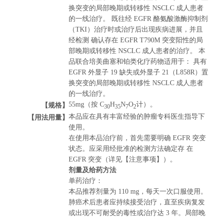
换突变的局部晚期或转移性 NSCLC 成人患者
的一线治疗。 既往经 EGFR 酪氨酸激酶抑制剂
（TKI）治疗时或治疗后出现疾病进展，并且
经检测 确认存在 EGFR T790M 突变阳性的局
部晚期或转移性 NSCLC 成人患者的治疗。 本
品联合培美曲塞和铂类化疗药物适用于： 具有
EGFR 外显子 19 缺失或外显子 21（L858R）置
换突变的局部晚期或转移性 NSCLC 成人患者
的一线治疗。
【规格】
55mg（按 C
H
N
O
计）。
30
35
7
2
【用法用量】
本品应在具有丰富经验的肿瘤专科医生指导下
使用。
在使用本品治疗前，首先需要明确 EGFR 突变
状态。应采用经批准的检测方法确定存 在
EGFR 突变（详见【注意事项】）。
剂量及给药方法
单药治疗：
本品推荐剂量为 110 mg，每天一次口服使用。
肺癌术后患者应持续接受治疗，直至疾病复发
或出现不可耐受的毒性或治疗达 3 年。局部晚