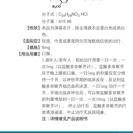
分子式：C
H
NO
·HCl
24
29
3
分子量：415.96
【性状】
本品为薄膜衣片，除去薄膜衣后显白色或类白
色。
【适应症】
轻度、中度或重度阿尔茨海默病症状的治疗。
【规格】
5mg
【用法用量】
口服。
1.成年人/老年人：初始治疗用量一日一次，一
次5mg（以盐酸多奈哌齐计）。盐酸多奈哌齐
应于晚上睡前口服。一日5mg 的剂量应至少维
持一个月，以评价早期的临床反应，及达到盐
酸多奈哌齐稳态血药浓度。一日5mg 治疗一个
月，并做出临床评估后，可以将盐酸多奈哌齐
的剂量增加到一日一次，一次10mg（以盐酸多
奈哌齐计）。-停止治疗后，盐酸多奈哌齐的疗
效逐渐减退。中止治疗无反跳现象。
注：详情请见产品说明书