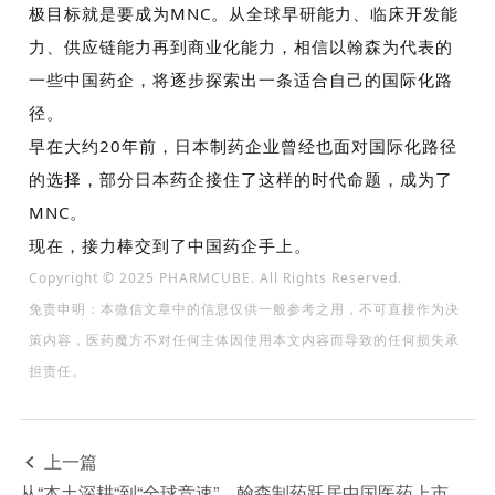
极目标就是要成为
MNC
。从全球早研能力、临床开发能
力、供应链能力再到商业化能力，相信以翰森为代表的
一些中国药企，将逐步探索出一条适合自己的国际化路
径。
早在大约
20
年前，日本制药企业曾经也面对国际化路径
的选择，部分日本药企接住了这样的时代命题，成为了
MNC
。
现在，接力棒交到了中国药企手上。
Copyright © 2025 PHARMCUBE. All Rights Reserved.
免责申明：本微信文章中的信息仅供一般参考之用，不可直接作为决
策内容，医药魔方不对任何主体因使用本文内容而导致的任何损失承
担责任。
上一篇

从“本土深耕“到“全球竞速”，翰森制药跃居中国医药上市公司竞争力榜单第二名