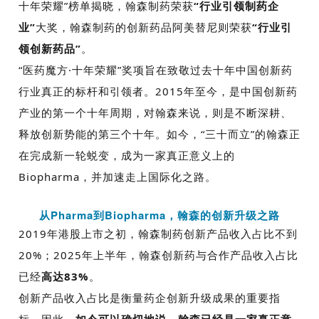
十年荣耀”榜单揭晓，翰森制药荣获
“行业引领制药企
业”
大奖，翰森制药的创新药品阿美替尼则荣获
“
行业引
领创新药品
”
。
“医药魔方·十年荣耀”奖项旨在致敬过去十年中国创新药
行业真正的标杆和引领者。
2015
年至今，是中国创新药
产业的第一个十年周期，对翰森来说，则是不断深耕、
释放创新势能的第三个十年。如今，
“
三十而立
”
的翰森正
在完成新一轮蜕变，成为一家真正意义上的
Biopharma
，并加速走上国际化之路。
从Pharma到Biopharma，翰森的创新升级之路
2019
年港股上市之初，翰森制药创新产品收入占比不到
20%
；
2025
年上半年，翰森创新药与合作产品收入占比
已经
高达
83%
。
创新产品收入占比是衡量药企创新升级成果的重要指
标。
因此，
如今可以确切地说，翰森已经是一家真正意