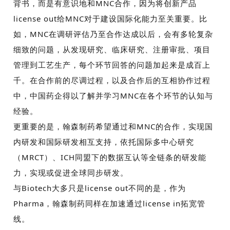
背书，而是有意识地和
MNC
合作，因为将创新产品
license out
给
MNC
对于建设国际化能力至关重要。比
如，
MNC
在调研评估乃至合作达成以后，会有多轮复杂
细致的问题，从发现研究、临床研究、注册审批、项目
管理到工艺生产，每个环节回答的问题加起来是成百上
千。在合作前的尽调过程，以及合作后的互相协作过程
中，中国药企得以了解并学习
MNC
在各个环节的认知与
经验。
更重要的是，翰森制药希望通过和
MNC
的合作，实现国
内研发和国际研发相互支持，依托国际多中心研究
（
MRCT
）、
ICH
同盟下的数据互认等全链条的研发能
力，实现或促进全球同步研发。
与
Biotech
大多只是l
icense out
不同的是，作为
Pharma
，翰森制药同样在加速通过
license in
拓宽管
线。