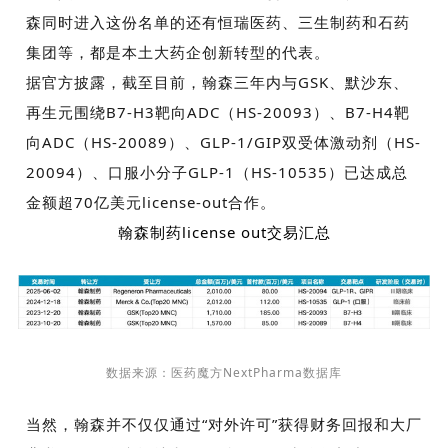
森同时进入这份名单的还有恒瑞医药、三生制药和石药
集团等，都是本土大药企创新转型的代表。
据官方披露，截至目前，翰森三年内与
GSK
、默沙东、
再生元围绕
B7-H3
靶向
ADC
（
HS-20093
）、
B7-H4
靶
向
ADC
（
HS-20089
）、
GLP-1/GIP
双受体激动剂（
HS-
20094
）、口服小分子
GLP-1
（
HS-10535
）已达成总
金额超
70
亿美元l
icense-out
合作。
翰森制药
license out
交易汇总
数据来源：医药魔方
NextPharma
数据库
当然，翰森并不仅仅通过
“
对外许可
”
获得财务回报和大厂