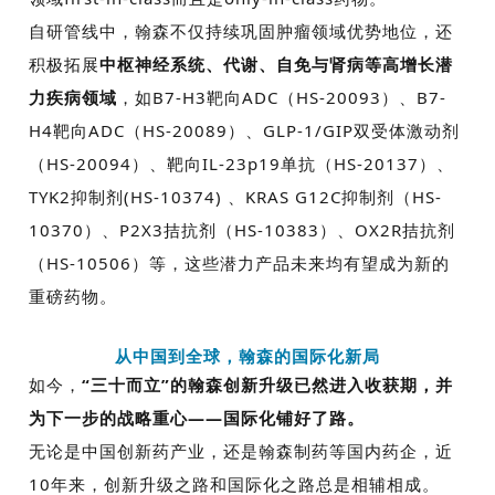
自研管线中，翰森不仅持续巩固肿瘤领域优势地位，还
积极拓展
中枢神经系统、代谢、自免与肾病等高增长潜
力疾病领域
，如
B7-H3
靶向
ADC
（
HS-20093
）、
B7-
H4
靶向
ADC
（
HS-20089
）、
GLP-1/GIP
双受体激动剂
（
HS-20094
）、靶向
IL-23p19
单抗（
HS-20137
）、
TYK2
抑制剂
(HS-10374)
、
KRAS G12C
抑制剂（
HS-
10370
）、
P2X3
拮抗剂（
HS-10383
）、
OX2R
拮抗剂
（
HS-10506
）等，这些潜力产品未来均有望成为新的
重磅药物。
从中国到全球，翰森的国际化新局
如今，
“
三十而立
”
的翰森创新升级已然进入收获期，并
为下一步的战略重心
——
国际化铺好了路。
无论是中国创新药产业，还是翰森制药等国内药企，近
10
年来，创新升级之路和国际化之路总是相辅相成。