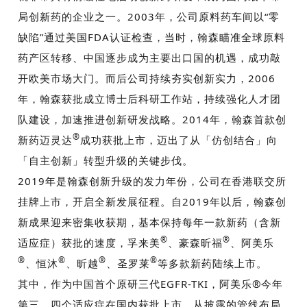
局创新药的企业之一。
2003
年，公司原料药车间以
“
零
缺陷
”
通过美国
FDA
认证检查，当时，翰森瞄准全球原料
药产区转移、中国逐步成为主要出口国的机遇，成功敲
开欧美市场大门。而后公司持续夯实创新实力，
2006
年，翰森获批成立博士后科研工作站，持续强化人才团
队建设，加速推进创新研发战略。
2014
年，翰森首款创
®
新药迈灵达
成功获批上市，迈出了从「仿创结合」向
「自主创新」转型升级的关键步伐。
2019
年是翰森创新升级的发力年份，公司在香港联交所
挂牌上市，开启全新发展征程。自
2019
年以后，翰森创
新成果迎来密集收获期，基本保持每年一款新药（含新
®
®
适应症）获批的速度，孚来美
、豪森昕福
、阿美乐
®
®
®
®
、恒沐
、昕越
、圣罗莱
等多款新药陆续上市。
其中，作为中国首个原研三代
EGFR-TKI
，阿美乐
®
今年
第三、四个适应症在国内获批上市。从披露的管线布局