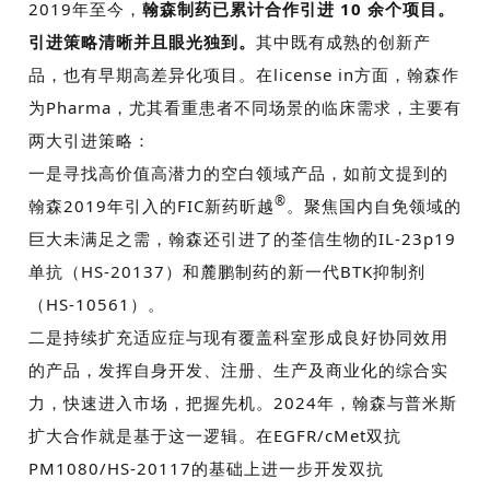
2019
年至今，
翰森制药已累计合作引进
10
余个项目。
引进策略清晰并且眼光独到。
其中既有成熟的创新产
品，也有早期高差异化项目。在
license in
方面，翰森作
为
Pharma
，尤其看重患者不同场景的临床需求，主要有
两大引进策略：
一是寻找高价值高潜力的空白领域产品，如前文提到的
®
翰森
2019
年引入的
FIC
新药昕越
。聚焦国内自免领域的
巨大未满足之需，翰森还引进了的荃信生物的
IL-23p19
单抗（
HS-20137
）和麓鹏制药的新一代
BTK
抑制剂
（
HS-10561
）。
二是持续扩充适应症与现有覆盖科室形成良好协同效用
的产品，发挥自身开发、注册、生产及商业化的综合实
力，快速进入市场，把握先机。
2024
年，翰森与普米斯
扩大合作就是基于这一逻辑。在
EGFR/cMet
双抗
PM1080/HS-20117
的基础上进一步开发双抗