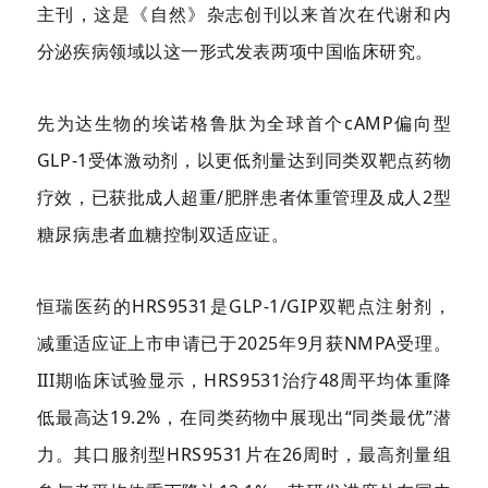
主刊，这是《自然》杂志创刊以来首次在代谢和内
分泌疾病领域以这一形式发表两项中国临床研究。
先为达生物的埃诺格鲁肽为全球首个cAMP偏向型
GLP-1受体激动剂，以更低剂量达到同类双靶点药物
疗效，已获批成人超重/肥胖患者体重管理及成人2型
糖尿病患者血糖控制双适应证。
恒瑞医药的HRS9531是GLP-1/GIP双靶点注射剂，
减重适应证上市申请已于2025年9月获NMPA受理。
III期临床试验显示，HRS9531治疗48周平均体重降
低最高达19.2%，在同类药物中展现出“同类最优”潜
力。其口服剂型HRS9531片在26周时，最高剂量组