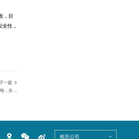
发，目
安全性，
下一篇

翰森制药阿美乐®一线治疗医保落地，全面提升用药可及性
相关公司