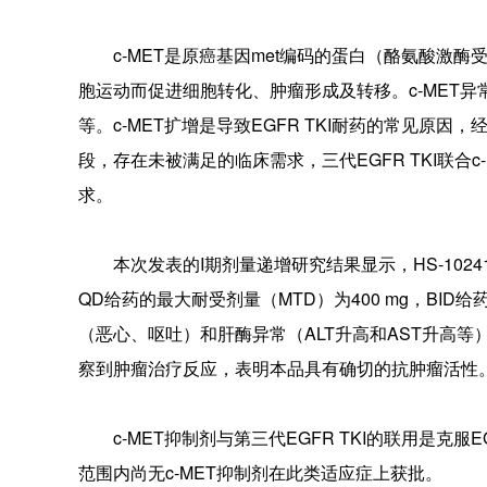
c-MET是原癌基因met编码的蛋白（酪氨酸激酶
胞运动而促进细胞转化、肿瘤形成及转移。c-MET异
等。c-MET扩增是导致EGFR TKI耐药的常见原因，
段，存在未被满足的临床需求，三代EGFR TKI联合
求。
本次发表的I期剂量递增研究结果显示，HS-1024
QD给药的最大耐受剂量（MTD）为400 mg，BI
（恶心、呕吐）和肝酶异常（ALT升高和AST升高等）
察到肿瘤治疗反应，表明本品具有确切的抗肿瘤活性
c-MET抑制剂与第三代EGFR TKI的联用是克服E
范围内尚无c-MET抑制剂在此类适应症上获批。