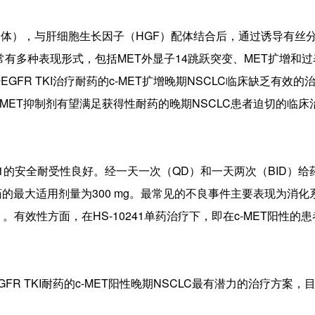
受体），与肝细胞生长因子（HGF）配体结合后，通过诱导有丝
常有多种表现形式，包括MET外显子14跳跃突变、MET扩增和过
经EGFR TKI治疗耐药的c-MET扩增晚期NSCLC临床缺乏有效的
c-MET抑制剂有望满足获得性耐药的晚期NSCLC患者迫切的临床
1的安全耐受性良好。经一天一次（QD）和一天两次（BID）给
D给药的最大适用剂量为300 mg。最常见的不良事件主要表现为消
。有效性方面，在HS-10241单药治疗下，即在c-MET阳性的
。
GFR TKI耐药的c-MET阳性晚期NSCLC最有潜力的治疗方案，