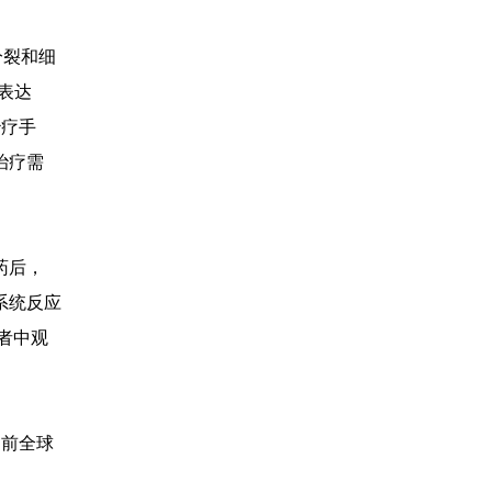
分裂和细
表达
治疗手
治疗需
药后，
化系统反应
患者中观
目前全球