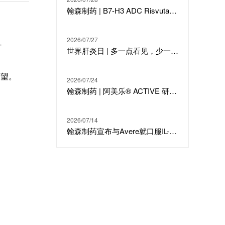
翰森制药 | B7-H3 ADC Risvutatug Rezetecan（HS-20093）骨肉瘤III期临床ARTEMIS-011达到IRC-PFS主要终点
2026/07/27
-
世界肝炎日 | 多一点看见，少一点偏见，科学治疗才是打败乙肝的最强答案
希望。
2026/07/24
翰森制药 | 阿美乐® ACTIVE 研究在线发表于国际期刊 JTO
2026/07/14
翰森制药宣布与Avere就口服IL-23候选分子HS-20118达成许可合作及战略投资