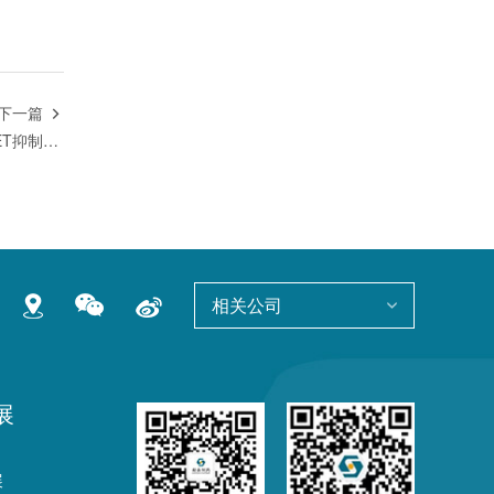
下一篇

权威发布 | 翰森制药1类创新药MET抑制剂I期临床数据在JTO子刊发表
相关公司
展
展