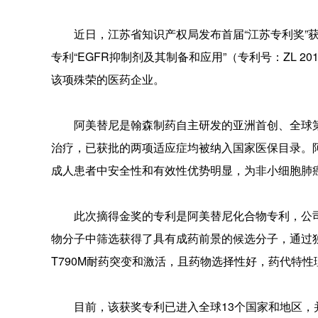
近日，江苏省知识产权局发布首届“江苏专利奖”获
专利“EGFR抑制剂及其制备和应用”（专利号：ZL 20
该项殊荣的医药企业。
阿美替尼是翰森制药自主研发的亚洲首创、全球第二个
治疗，已获批的两项适应症均被纳入国家医保目录。阿
成人患者中安全性和有效性优势明显，为非小细胞肺癌
此次摘得金奖的专利是阿美替尼化合物专利，公司
物分子中筛选获得了具有成药前景的候选分子，通过
T790M耐药突变和激活，且药物选择性好，药代特
目前，该获奖专利已进入全球13个国家和地区，并