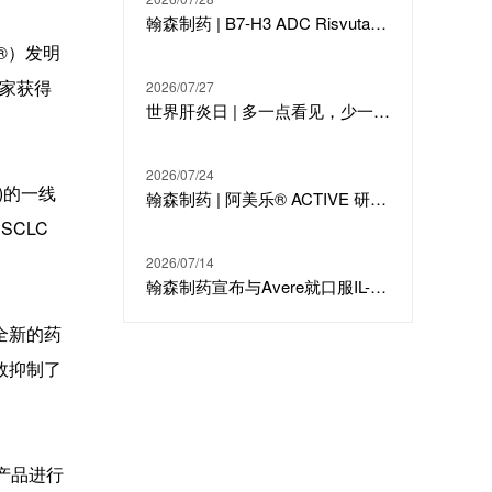
翰森制药 | B7-H3 ADC Risvutatug Rezetecan（HS-20093）骨肉瘤III期临床ARTEMIS-011达到IRC-PFS主要终点
®）发明
一家获得
2026/07/27
世界肝炎日 | 多一点看见，少一点偏见，科学治疗才是打败乙肝的最强答案
2026/07/24
)的一线
翰森制药 | 阿美乐® ACTIVE 研究在线发表于国际期刊 JTO
CLC
2026/07/14
翰森制药宣布与Avere就口服IL-23候选分子HS-20118达成许可合作及战略投资
全新的药
效抑制了
产品进行