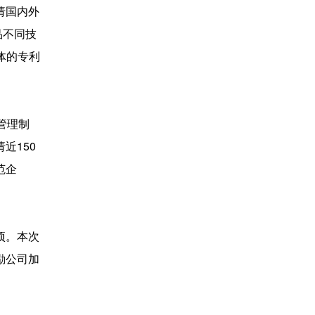
请国内外
品不同技
体的专利
管理制
近150
范企
项。本次
励公司加