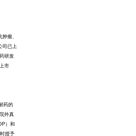
抗肿瘤、
公司已上
医药研发
上市
耐药的
及院外真
DP）和
同时授予