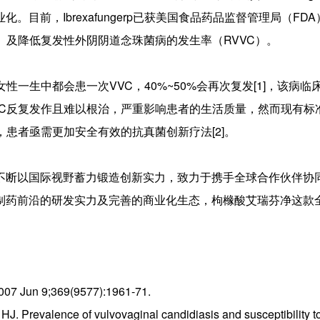
目前，Ibrexafungerp已获美国食品药品监督管理局（FD
）及降低复发性外阴阴道念珠菌病的发生率（RVVC）。
性一生中都会患一次VVC，40%~50%会再次复发[1]，该病临
VC反复发作且难以根治，严重影响患者的生活质量，然而现有标
患者亟需更加安全有效的抗真菌创新疗法[2]。
不断以国际视野蓄力锻造创新实力，致力于携手全球合作伙伴协
制药前沿的研发实力及完善的商业化生态，枸橼酸艾瑞芬净这款
2007 Jun 9;369(9577):1961-71.
J. Prevalence of vulvovaginal candidiasis and susceptibility t