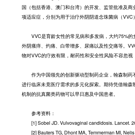
国（包括香港、澳门和台湾）的开发、监管批准及商业化。
项适应症，分别为用于治疗外阴阴道念珠菌病（VVC
VVC是育龄女性的常见病和多发病，大约75%的女
外阴瘙痒、灼痛、白带增多、尿痛以及性交痛等。V
物对VVC的疗效有限，耐药性和安全性风险不容忽视，
作为中国领先的创新驱动型制药企业，翰森制药
进行临床未竟医疗需求的多元化探索。期待凭借翰森
机制的抗真菌类药物可以早日惠及中国患者。
参考资料：
[1] Sobel JD. Vulvovaginal candidosis. Lancet. 
[2] Bauters TG, Dhont MA, Temmerman MI, Nelis H