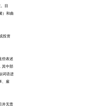
症。目
珠菌）和曲
或投资
这些表述
，其中部
类似词语进
事、雇
司并无责