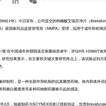
92.HK）今日宣布，公司提交的枸橼酸艾瑞芬净片（Ibrexafung
请（NDA）获国家药品监督管理局（NMPA）受理，拟用于成年和初潮
“在中国成年外阴阴道念珠菌病患者中，评估HS-10366疗效
”，研究结果显示，在主要和关键次要研究终点上，该试验达到方
势。
糖原合成酶抑制剂，是一种全新作用机制的抗真菌类药物。体内和体外
用于唑类和棘白菌素类等多种药物耐药菌株引起的感染。
021年2月，翰森制药与SCYNEXIS签订授权协议，负责Ibrexafung