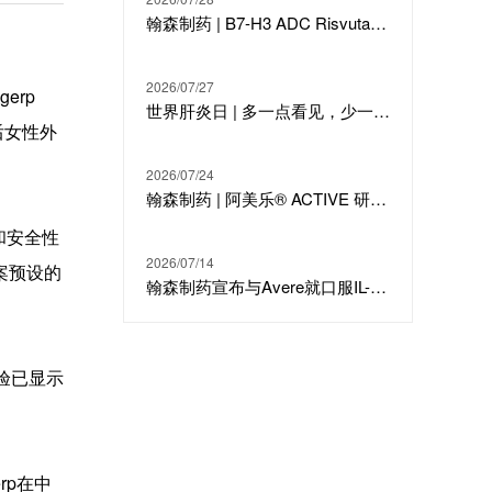
翰森制药 | B7-H3 ADC Risvutatug Rezetecan（HS-20093）骨肉瘤III期临床ARTEMIS-011达到IRC-PFS主要终点
2026/07/27
erp
世界肝炎日 | 多一点看见，少一点偏见，科学治疗才是打败乙肝的最强答案
后女性外
2026/07/24
翰森制药 | 阿美乐® ACTIVE 研究在线发表于国际期刊 JTO
和安全性
2026/07/14
案预设的
翰森制药宣布与Avere就口服IL-23候选分子HS-20118达成许可合作及战略投资
试验已显示
erp在中