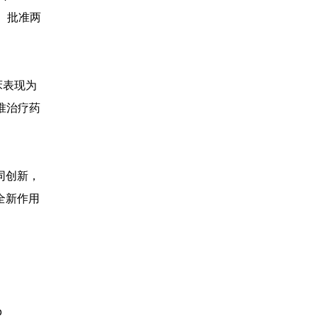
A）批准两
床表现为
准治疗药
同创新，
全新作用
o