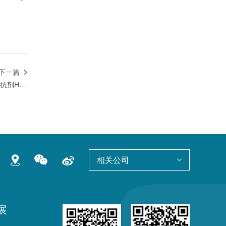
下一篇

翰森制药口服非肽类GnRH受体拮抗剂HS-10518胶囊获批临床
相关公司
展