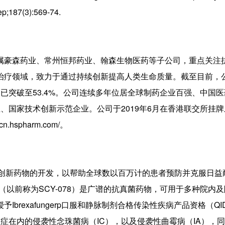
ep;187(3):569-74.
属豪森药业、常州恒邦药业、翰森生物医药等子公司，重点关注
治疗领域，致力于通过持续创新提高人类生命质量。截至目前，
已突破至53.4%。公司连续多年位居全球制药企业百强、中国
、国家技术创新示范企业。公司于2019年6月在香港联交所挂牌
hspharm.com/。
力于创新药物的开发，以帮助全球数以百万计的患者预防并克服日益
ngerp（以前称为SCY-078）是广谱的抗真菌药物，可用于多种院内
brexafungerp口服和静脉制剂合格传染性疾病产品资格（QI
珠菌血症在内的侵袭性念珠菌病（IC），以及侵袭性曲霉病（IA），