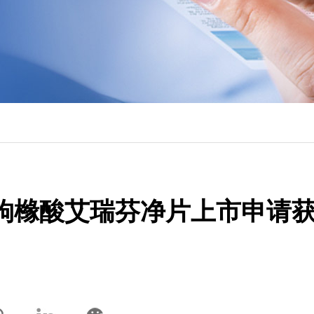
枸橼酸艾瑞芬净片上市申请