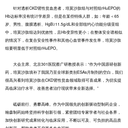
针对透析CKD肾性贫血患者，培莫沙肽组与对照组rHuEPO的
Hb达标率没有统计学差异，但是在某些特殊人群，如：年龄＜65
岁、男性、腹膜透析、HgB≥11.5g/dL和全部纽约心功能分级亚组
中，培莫沙肽组达到优效性，且Hb变异性更小；在整体安全谱相似
的情况下，在复合安全性事件和其他心血管事件发生率，培莫沙肽
组要明显低于对照组rHuEPO。
大会主席、北京301医院蔡广研教授表示：“作为中国原研创新
药，培莫沙肽填补了我国乃至全球新类别ESAs月制剂的空白，我们
很高兴看到培莫沙肽在CKD肾性贫血领域取得可喜成果，为切实提
高临床治疗水平、改善患者治疗现状带来全新选择。”
砥砺前行、勇攀高峰。作为中国领先的创新驱动型制药企业，
翰森制药始终坚持科学创新引领，紧密团结专家学者与社会各界，
加快创新研究成果转化与临床应用，不断以可及、可负担的高品质
创新药，帮助患者开启更多生命可能。