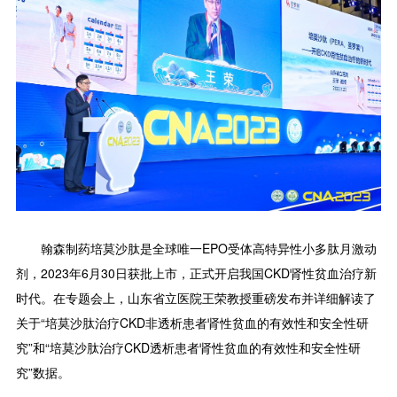
翰森制药培莫沙肽是全球唯一EPO受体高特异性小多肽月激动
剂，2023年6月30日获批上市，正式开启我国CKD肾性贫血治疗新
时代。在专题会上，山东省立医院王荣教授重磅发布并详细解读了
关于“培莫沙肽治疗CKD非透析患者肾性贫血的有效性和安全性研
究”和“培莫沙肽治疗CKD透析患者肾性贫血的有效性和安全性研
究”数据。