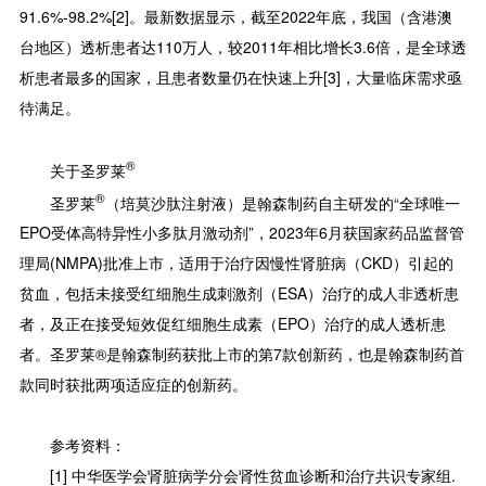
91.6%-98.2%[2]。最新数据显示，截至2022年底，我国（含港澳
台地区）透析患者达110万人，较2011年相比增长3.6倍，是全球透
析患者最多的国家，且患者数量仍在快速上升[3]，大量临床需求亟
待满足。
®
关于圣罗莱
®
圣罗莱
（培莫沙肽注射液）是翰森制药自主研发的“全球唯一
EPO受体高特异性小多肽月激动剂”，2023年6月获国家药品监督管
理局(NMPA)批准上市，适用于治疗因慢性肾脏病（CKD）引起的
贫血，包括未接受红细胞生成刺激剂（ESA）治疗的成人非透析患
者，及正在接受短效促红细胞生成素（EPO）治疗的成人透析患
者。圣罗莱®是翰森制药获批上市的第7款创新药，也是翰森制药首
款同时获批两项适应症的创新药。
参考资料：
[1] 中华医学会肾脏病学分会肾性贫血诊断和治疗共识专家组.