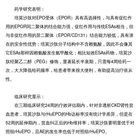
药学研究表明：
培莫沙肽对EPO受体（EPOR）具有高选择性，与具有促红作
用的EPOR同二聚体的结合能力强，促红作用与传统ESAs相当，但
与非促红作用的异二聚体（EPOR/CD131）结合能力较低，具有潜
在的安全性优势；培莫沙肽分子结构中不含赖氨酸，因此不会像其
它ESAs那样因赖氨酸发生氨甲酰化；相比短效ESAs药物，培莫沙
肽经聚乙二醇（PEG）修饰，显著延长半衰期，只需每4周给药一
次，大大降低给药频率，给患者带来很大便利，有助提高治疗依从
性。
临床研究显示：
在三期临床研究24周的疗效评估期内，针对非透析CKD肾性贫
血患者，培莫沙肽与rHuEPO的Hb达标率没有统计学差异，但是在
52周的延伸期内，贫血纠正后的Hb维持率，培莫沙肽要明显优于对
照组rHuEPO，且AE的发生率也低于对照组rHuEPO。