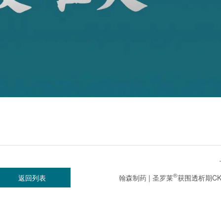
®
翰森制药 | 圣罗莱
获围透析期CKD管理指南推荐，权威认可助
返回列表