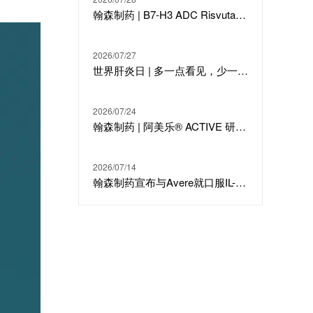
翰森制药 | B7-H3 ADC Risvutatug Rezetecan（HS-20093）骨肉瘤III期临床ARTEMIS-011达到IRC-PFS主要终点
2026/07/27
世界肝炎日 | 多一点看见，少一点偏见，科学治疗才是打败乙肝的最强答案
2026/07/24
翰森制药 | 阿美乐® ACTIVE 研究在线发表于国际期刊 JTO
2026/07/14
翰森制药宣布与Avere就口服IL-23候选分子HS-20118达成许可合作及战略投资