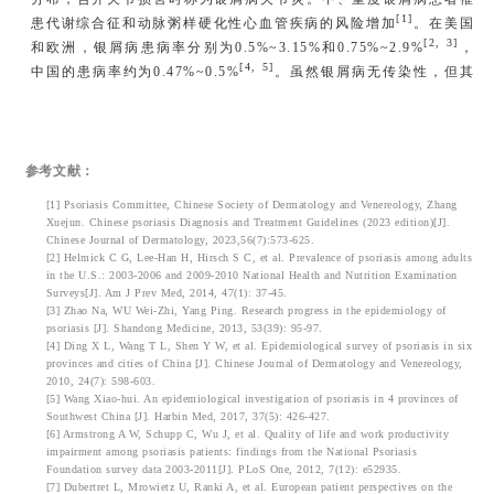
[1]
患代谢综合征和动脉粥样硬化性心血管疾病的风险增加
。在美国
[2, 3]
和欧洲，银屑病患病率分别为0.5%~3.15%和0.75%~2.9%
，
[4, 5]
中国的患病率约为0.47%~0.5%
。虽然银屑病无传染性，但其
治疗困难，患者常罹患终身，生存质量和工作能力受损，严重者可
[6, 7]
致残，给患者本人、家庭和社会带来沉重负担
。
银屑病目前尚不能根治，其治疗方法主要为抗炎治疗及对症治疗，
包括外用药物治疗、光疗、传统系统药物治疗、生物制剂或小分子
参考文献：
[1]
药物治疗等
。外用药物可有效控制轻度局限性银屑病，但其使用
受到治疗时长和不良反应的限制。中重度银屑病患者则需要联用光
[1] Psoriasis Committee, Chinese Society of Dermatology and Venereology, Zhang
疗或系统药物治疗：治疗耗时、器官毒性等不良反应限制了光疗及
Xuejun. Chinese psoriasis Diagnosis and Treatment Guidelines (2023 edition)[J].
传统系统治疗药物的应用，生物制剂虽然靶向作用特异性强、起效
Chinese Journal of Dermatology, 2023,56(7):573-625.
[2] Helmick C G, Lee-Han H, Hirsch S C, et al. Prevalence of psoriasis among adults
[8]
快，但其治疗银屑病也存在一定的无效比例
，且存在不同程度的
in the U.S.: 2003-2006 and 2009-2010 National Health and Nutrition Examination
[9]
疗效衰减现象
，费用高昂、注射给药一定程度上限制了它的临床
Surveys[J]. Am J Prev Med, 2014, 47(1): 37-45.
[10, 11]
应用，且其长期安全性仍有待评估
[3] Zhao Na, WU Wei-Zhi, Yang Ping. Research progress in the epidemiology of
。小分子靶向药物磷酸二
psoriasis [J]. Shandong Medicine, 2013, 53(39): 95-97.
酯酶4（PDE4）抑制剂（阿普米司特）、Janus激酶（JAK1-3）抑
[4] Ding X L, Wang T L, Shen Y W, et al. Epidemiological survey of psoriasis in six
制剂（托法替布、乌帕替尼）以及酪氨酸激酶（TYK2）抑制剂（氘
provinces and cities of China [J]. Chinese Journal of Dermatology and Venereology,
可来昔替尼）治疗银屑病的疗效和安全性有较大的差异，也存在发
2010, 24(7): 598-603.
[1]
生不良反应甚至严重不良反应的风险
。现有治疗仍不能满足大部
[5] Wang Xiao-hui. An epidemiological investigation of psoriasis in 4 provinces of
分患者的医疗需求，新的治疗手段仍有待开发。
Southwest China [J]. Harbin Med, 2017, 37(5): 426-427.
[6] Armstrong A W, Schupp C, Wu J, et al. Quality of life and work productivity
impairment among psoriasis patients: findings from the National Psoriasis
Foundation survey data 2003-2011[J]. PLoS One, 2012, 7(12): e52935.
[7] Dubertret L, Mrowietz U, Ranki A, et al. European patient perspectives on the