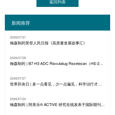
返回列表
何损失或损害负责，包括但不限于直接、偶然、间接或惩罚性
的损害。本新闻稿中的所有信息均为发布之日的最新信息。除
法律要求外，翰森制药不承担因新进展、未来事件或其他情况
而更新或修订此信息的责任。此外，翰森制药保留随时对本新
闻稿全部或部分内容进行更改、修正或终止的权利，恕不另行
新闻推荐
通知。有关上市公司的具体信息，投资者请参阅翰森制药
（03692.HK）的公告及财务报告。
2026/07/31
翰森制药荣登人民日报《高质量发展故事汇》
2026/07/28
翰森制药 | B7-H3 ADC Risvutatug Rezetecan（HS-20093）骨肉瘤III期临床ARTEMIS-011达到IRC-PFS主要终点
2026/07/27
世界肝炎日 | 多一点看见，少一点偏见，科学治疗才是打败乙肝的最强答案
2026/07/24
翰森制药 | 阿美乐® ACTIVE 研究在线发表于国际期刊 JTO