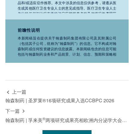
品和/或适应症作推荐。本文中涉及的信息仅供参考，请遵从医
生或其他医疗卫生专业人士的意见或指导。医疗卫生专业人士
作出的任何与治疗有关的决定应根据患者的具体情况并遵照药
品说明书。如需了解公司任何产品、医疗或疾病的相关信息，
请务必咨询医疗卫生专业人士。
前瞻性说明
本新闻稿旨在提供关于翰森制药集团有限公司及其附属公司
（包括其子公司，统称为“翰森制药”）的信息。它不构成对翰
森制药或任何投资建议的信息披露。本新闻稿包含的信息可能
包括与翰森制药业务和产品前景、计划、信念、预期和策略相
关的前瞻性声明。这些声明是基于推测性假设的预测，并不保
证未来的表现。它们受到诸如科学、商业、政治、经济、财
务、法律因素以及竞争环境和社会条件等风险和不确定性的影
响，这些因素很多都是翰森制药无法控制且难以预测的，因此
实际结果可能与此处所述有显著差异，且过去的证券价格趋势
不应作为未来行情的指导。因此，投资者在使用这些信息进行
上一篇

投资决策时应谨慎行事。“致力于”“预期”“相信”“预测”“意
图”“预计”“可能”“将”“应该”“计划”“继续”“目标”“考虑”“估计”“指
翰森制药 | 圣罗莱®16项研究成果入选CCBPC 2026
导”“潜在”“追求”以及于任何未来计划、行动或事件的讨论中使
用的类似词语和术语，均表示前瞻性声明。翰森制药不承诺或
下一篇

保证前瞻性信息的准确性、及时性或完整性，并且不承担更新
®
翰森制药 | 孚来美
两项研究成果亮相欧洲内分泌学大会，心肾获益再添实证
或修订这些前瞻性声明的义务。无论是翰森制药还是其任何董
事、员工或代理人，均不对任何证明不准确或无法实现的前瞻
性声明负责，也不对因依赖本新闻稿中提供的信息而产生的任