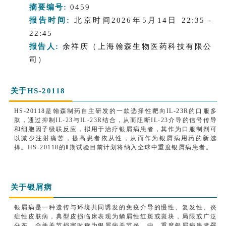
摘要编号:
0459
报告时间:
北京时间2026年5月14日 22:35 -
22:45
报告人:
余祥庆（上海翰森生物医药科技有限公
司）
关于HS-20118
HS-20118是翰森制药自主研发的一款选择性靶向IL-23R的口服多
肽，通过抑制IL-23与IL-23R结合，从而阻断IL-23介导的信号传导
和细胞因子级联反应，拟用于治疗银屑病患者，其作为口服制剂可
以减少注射痛苦，提高患者依从性，从而作为银屑病用药的新选
择。HS-20118的Ⅱ期试验目前计划将纳入全球中重度银屑病患者。
关于银屑病
银屑病是一种遗传与环境共同诱发的免疫介导的慢性、复发性、炎
症性皮肤病，典型皮损临床表现为鳞屑性红斑或斑块，局限或广泛
分布，合并关节损害时称为银屑病关节炎。中、重度银屑病患者罹