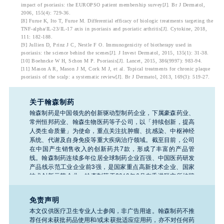
impact of psoriasis: the EUROPSO patient membership survey[J]. Br J Dermatol,
2006, 155(4): 729-36.
[8] Furue K, Ito T, Furue M. Differential efficacy of biologic treatments targeting the
TNF-alpha/IL-23/IL-17 axis in psoriasis and psoriatic arthritis[J]. Cytokine, 2018,
111: 182-188.
[9] Jullien D, Prinz J C, Nestle F O. Immunogenicity of biotherapy used in
psoriasis: the science behind the scenes[J]. J Invest Dermatol, 2015, 135(1): 31-38.
[10] Boehncke W H, Schon M P. Psoriasis[J]. Lancet, 2015, 386(9997): 983-94.
[11] Mason A R, Mason J M, Cork M J, et al. Topical treatments for chronic plaque
psoriasis of the scalp: a systematic review[J]. Br J Dermatol, 2013, 169(3): 519-27.
关于翰森制药
翰森制药是中国领先的创新驱动型制药企业，下属豪森药业、
常州恒邦药业、翰森生物医药等子公司，以「持续创新，提高
人类生命质量」为使命，重点关注抗肿瘤、抗感染、中枢神经
系统、代谢及自身免疫等重大疾病治疗领域。截至目前，公司
在中国产生销售收入的创新药共7款，形成了丰富的产品管
线。翰森制药连续多年位居全球制药企业百强、中国医药研发
产品线示范工业企业前3强，是国家重点高新技术企业、国家
技术创新示范企业。翰森制药于2019年6月在香港联交所挂牌
上市（股票代码：03692.HK）。
免责声明
本文仅供医疗卫生专业人士参阅，非广告用途。翰森制药不推
荐任何未获批药品使用和/或未获批适应症用药，亦不对任何药