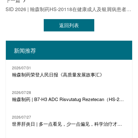
下一篇

保证前瞻性信息的准确性、及时性或完整性，并且不承担更新
SID 2026 | 翰森制药HS-20118在健康成人及银屑病患者中的I期临床数据发布
或修订这些前瞻性声明的义务。无论是翰森制药还是其任何董
事、员工或代理人，均不对任何证明不准确或无法实现的前瞻
性声明负责，也不对因依赖本新闻稿中提供的信息而产生的任
返回列表
何损失或损害负责，包括但不限于直接、偶然、间接或惩罚性
的损害。本新闻稿中的所有信息均为发布之日的最新信息。除
法律要求外，翰森制药不承担因新进展、未来事件或其他情况
而更新或修订此信息的责任。此外，翰森制药保留随时对本新
闻稿全部或部分内容进行更改、修正或终止的权利，恕不另行
新闻推荐
通知。有关上市公司的具体信息，投资者请参阅翰森制药
（03692.HK）的公告及财务报告。
2026/07/31
翰森制药荣登人民日报《高质量发展故事汇》
2026/07/28
翰森制药 | B7-H3 ADC Risvutatug Rezetecan（HS-20093）骨肉瘤III期临床ARTEMIS-011达到IRC-PFS主要终点
2026/07/27
世界肝炎日 | 多一点看见，少一点偏见，科学治疗才是打败乙肝的最强答案