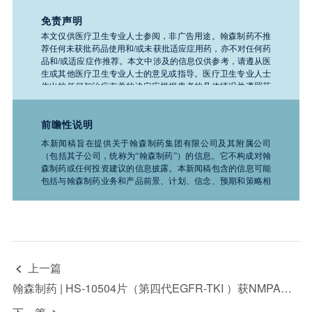
免责声明
本文仅供医疗卫生专业人士参阅，非广告用途。翰森制药不推
荐任何未获批药品使用和/或未获批适应症用药，亦不对任何药
品和/或适应症作推荐。本文中涉及的信息仅供参考，请遵从医
生或其他医疗卫生专业人士的意见或指导。医疗卫生专业人士
作出的任何与治疗有关的决定应根据患者的具体情况并遵照药
品说明书。如需了解公司任何产品、医疗或疾病的相关信息，
请务必咨询医疗卫生专业人士。
前瞻性说明
本新闻稿旨在提供关于翰森制药集团有限公司及其附属公司
（包括其子公司，统称为“翰森制药”）的信息。它不构成对翰
森制药或任何投资建议的信息披露。本新闻稿包含的信息可能
包括与翰森制药业务和产品前景、计划、信念、预期和策略相
关的前瞻性声明。这些声明是基于推测性假设的预测，并不保
证未来的表现。它们受到诸如科学、商业、政治、经济、财
务、法律因素以及竞争环境和社会条件等风险和不确定性的影
响，这些因素很多都是翰森制药无法控制且难以预测的，因此
实际结果可能与此处所述有显著差异，且过去的证券价格趋势
不应作为未来行情的指导。因此，投资者在使用这些信息进行
上一篇

投资决策时应谨慎行事。“致力于”“预期”“相信”“预测”“意
图”“预计”“可能”“将”“应该”“计划”“继续”“目标”“考虑”“估计”“指
翰森制药 | HS-10504片（第四代EGFR-TKI ）获NMPA批准纳入突破性治疗药物
导”“潜在”“追求”以及于任何未来计划、行动或事件的讨论中使
用的类似词语和术语，均表示前瞻性声明。翰森制药不承诺或