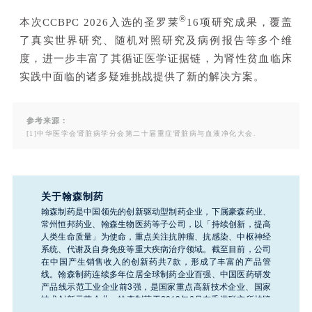
®
本次
CCBPC 2026入选的
圣罗莱
16项研究成果
，覆盖
了真实世界研究、随机对照研究及病例报告等多个维
度，进一步丰富了其循证医学证据链，为肾性贫血临床
实践中面临的诸多疑难挑战提供了新的解决方案。
参考来源：
[1]中华医学会肾脏病学分会第二十届重症肾脏病与血液净化大会.
关于翰森制药
翰森制药是中国领先的创新驱动型制药企业，下属豪森药业、
常州恒邦药业、翰森生物医药等子公司，以「持续创新，提高
人类生命质量」为使命，重点关注抗肿瘤、抗感染、中枢神经
系统、代谢及自身免疫等重大疾病治疗领域。截至目前，公司
在中国产生销售收入的创新药共7款，形成了丰富的产品管
线。翰森制药连续多年位居全球制药企业百强、中国医药研发
产品线示范工业企业前3强，是国家重点高新技术企业、国家
技术创新示范企业。翰森制药于2019年6月在香港联交所挂牌
上市（股票代码：03692.HK）。