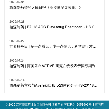
2026/07/31
翰森制药荣登人民日报《高质量发展故事汇》
2026/07/28
翰森制药 | B7-H3 ADC Risvutatug Rezetecan（HS-20093）骨肉瘤III期临床ARTEMIS-011达到IRC-PFS主要终点
2026/07/27
世界肝炎日 | 多一点看见，少一点偏见，科学治疗才是打败乙肝的最强答案
2026/07/24
翰森制药 | 阿美乐® ACTIVE 研究在线发表于国际期刊 JTO
2026/07/14
翰森制药宣布与Avere就口服IL-23候选分子HS-20118达成许可合作及战略投资
© 2026
江苏豪森药业集团有限公司
版权所有
苏ICP备12053606号-4
苏网药
械信备字[2025]000140号 （互联网药品信息服务）
免责声明