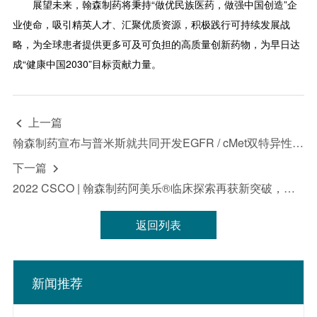
展望未来，翰森制药将秉持“做优民族医药，做强中国创造”企
业使命，吸引精英人才、汇聚优质资源，积极践行可持续发展战
略，为全球患者提供更多可及可负担的高质量创新药物，为早日达
成“健康中国2030”目标贡献力量。
上一篇

翰森制药宣布与普米斯就共同开发EGFR / cMet双特异性抗体药物达成战略合作
下一篇

2022 CSCO | 翰森制药阿美乐®临床探索再获新突破，四项研究数据权威发布
返回列表
新闻推荐