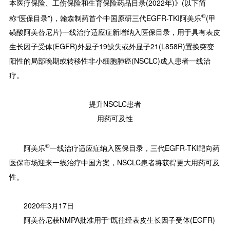
本医疗保险、工伤保险和生育保险药品目录(2022年)》(以下简
®
称“医保目录”)，翰森制药首个中国原研三代EGFR-TKI阿美乐
(甲
磺酸阿美替尼片)一线治疗适应症新增纳入医保目录，用于具有表皮
生长因子受体(EGFR)外显子19缺失或外显子21(L858R)置换突变
阳性的局部晚期或转移性非小细胞肺癌(NSCLC)成人患者一线治
疗。
提升NSCLC患者
用药可及性
®
阿美乐
一线治疗适应症纳入医保目录，三代EGFR-TKI靶向药
医保市场迎来一线治疗中国方案，NSCLC患者将获得更大用药可及
性。
2020年3月17日
阿美替尼获NMPA批准用于“既往经表皮生长因子受体(EGFR)