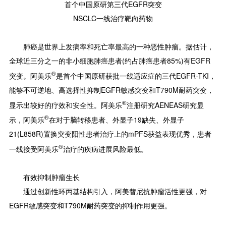
首个中国原研第三代EGFR突变
NSCLC一线治疗靶向药物
肺癌是世界上发病率和死亡率最高的一种恶性肿瘤。据估计，
全球近三分之一的非小细胞肺癌患者(约占肺癌患者85%)有EGFR
®
突变。阿美乐
是首个中国原研获批一线适应症的三代EGFR-TKI，
能够不可逆地、高选择性抑制EGFR敏感突变和T790M耐药突变，
®
显示出较好的疗效和安全性。阿美乐
注册研究AENEAS研究显
®
示，阿美乐
在对于脑转移患者、外显子19缺失、外显子
21(L858R)置换突变阳性患者治疗上的mPFS获益表现优秀，患者
®
一线接受阿美乐
治疗的疾病进展风险最低。
有效抑制肿瘤生长
通过创新性环丙基结构引入，阿美替尼抗肿瘤活性更强，对
EGFR敏感突变和T790M耐药突变的抑制作用更强。