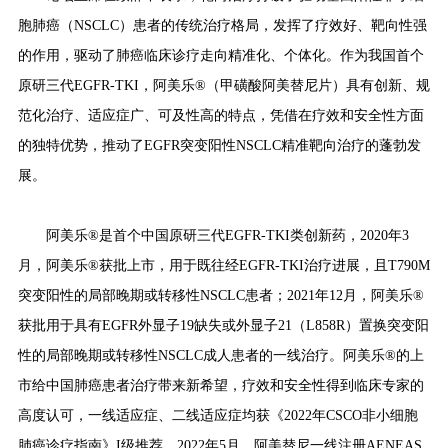
胞肺癌（
NSCLC）患者的传统治疗格局，发挥了疗效好、靶向性强
的作用，驱动了肺癌临床诊疗走向精准化、个体化。作为我国首个
原研三代EGFR-TKI，阿美乐®（甲磺酸阿美替尼片）具有创新、规
范化治疗、适应症广、可及性高的特点，凭借在疗效和安全性方面
的独特优势，推动了EGFR突变阳性NSCLC精准靶向治疗的蓬勃发
展。
阿美乐
®是首个中国原研三代EGFR-TKI类创新药，2020年3
月，阿美乐®获批上市，用于既往经EGFR-TKI治疗进展，且T790M
突变阳性的局部晚期或转移性NSCLC患者；2021年12月，阿美乐®
获批用于具有EGFR外显子19缺失或外显子21（L858R）置换突变阳
性的局部晚期或转移性NSCLC成人患者的一线治疗。阿美乐®的上
市给中国肺癌患者治疗带来新希望，疗效和安全性得到临床专家的
高度认可，一线适应症、二线适应症均获《2022年CSCO非小细胞
肺癌诊疗指南》I级推荐。2022年5月，阿美替尼一线注册AENEAS