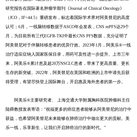
研究报告在国际著名肿瘤学期刊《Journal of Clinical Oncology》
（JCO，IF=44.5）重磅发布，标志着国际学术界对阿美替尼的高度
认可；6月，一线脑转移数据于ASCO年会发表，CNS mPFS达29个
月，为目前所有三代EGFR-TKI中最长CNS PFS数据，充分证明了
阿美替尼对于伴脑转移患者的优异疗效。2023年1月，阿美乐®一线
治疗适应症纳入国家医保目录，用药可及性进一步提升。上市三年
来，阿美乐®累计患及超20万NSCLC患者，带来了更高质量、更长
生存的新突破。2022年，阿美替尼在英国和欧洲的上市申请先后获
得受理，有望尽快登上国际舞台，开启惠及海外患者的第一步。
阿美乐®主要研究者、
上海交通大学附属胸科医院肿瘤科主任
陆舜教授发表寄语：
“祝福更多的癌症患者能够从阿美替尼的治疗中
获益，也希望阿美替尼未来能够在肺癌治疗中做出更大的贡献。美
乐一线，乐享新生，让我们开启肺癌治疗的新时代。”