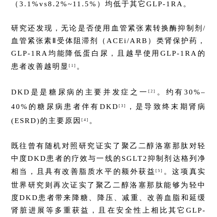
（3.1%vs8.2%~11.5%）均低于其它GLP-1RA。
研究还发现，无论是否使用血管紧张素转换酶抑制剂/
血管紧张素Ⅱ受体阻滞剂（ACEi/ARB）类肾保护药，
GLP-1RA均能降低蛋白尿，且越早使用GLP-1RA的
患者改善越明显
。
[1]
DKD是是糖尿病的主要并发症之一
。约有30%–
[2]
40%的糖尿病患者伴有DKD
，是导致终末期肾病
[3]
(ESRD)的主要原因
。
[4]
既往曾有随机对照研究证实了聚乙二醇洛塞那肽对轻
中度DKD患者的疗效与一线的SGLT2抑制剂达格列净
相当，且具有改善脂质水平的额外获益
。这项真实
[5]
世界研究则再次证实了聚乙二醇洛塞那肽能够为轻中
度DKD患者带来降糖、降压、减重、改善血脂和延缓
肾脏进展等多重获益，且在安全性上相比其它GLP-