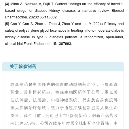
胆固醇、甘油三酯、高密度脂蛋白胆固醇和低密度
[4] Mima A, Nomura A, Fujii T. Current findings on the efficacy of incretin-
脂蛋白胆固醇均显着改善（均p<0.001）。病程<10
based drugs for diabetic kidney disease: a narrative review. Biomed
年的患者比病程≥10 年的患者在 HbA1c 水平、
Pharmacother. 2023;165:115032.
UACR 和 eGFR 方面有更显着的变化（所有
[5]
Cao Y, Cao S, Zhao J, Zhao J, Zhao Y and Liu Y (2024) Efficacy and
p<0.001）。同时服用血管紧张素转换酶抑制剂/血
safety of polyethylene glycol loxenatide in treating mild-to-moderate diabetic
kidney disease in type 2 diabetes patients: a randomized, open-label,
管紧张素II受体阻滞剂 (ACEis/ARB) 的患者的
clinical trial.Front. Endocrinol. 15:1387993.
SBP和DBP变化比未服用ACEis/ARB的患者更显
著，而UACR和eGFR的变化没有显着差异。
研究结论：
关于翰森制药
6个月的GLP-1受体激动剂（GLP-1RA）治疗可以
改善轻度至中度 DKD 患者的血糖、血压、血脂和
翰森制药是中国领先的创新驱动型制药企业，下属豪森
体重，同时减缓肾脏疾病的发展。它独立于血管紧
张素转换酶抑制剂（ACEi）/血管紧张素受体拮抗
药业、常州恒邦药业、翰森生物医药等子公司，重点关
剂（ARB）的影响而降低蛋白尿，并且早期使用可
注抗肿瘤、抗感染、中枢神经系统、代谢及自身免疫等
以更快产生效果，这支持了基于证据的临床实践。
重大疾病治疗领域，致力于通过持续创新提高人类生命
质量。截至目前，公司已上市7款创新药，创新产品营收
占比达67.9%。公司连续多年位居全球制药企业百强、中