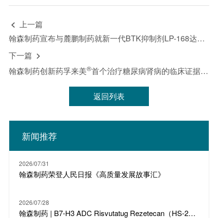
雇员、代理概不承担因任何前瞻性表述不能实现或
变成不正确而引致的任何责任。
上一篇

本新闻稿中的所有信息仅及于新闻稿发布之日，无
翰森制药宣布与麓鹏制药就新一代BTK抑制剂LP-168达成合作
论是否出现新资料、未来事件或其他情况，除非法
下一篇

律要求，公司并无责任或义务更新或修改该等信
®
息。投资者宜参照翰森制药（03692.HK）公告及
翰森制药创新药孚来美
首个治疗糖尿病肾病的临床证据发表
财报，以获取仅与上市公司有关的信息。
返回列表
新闻推荐
2026/07/31
翰森制药荣登人民日报《高质量发展故事汇》
2026/07/28
翰森制药 | B7-H3 ADC Risvutatug Rezetecan（HS-20093）骨肉瘤III期临床ARTEMIS-011达到IRC-PFS主要终点