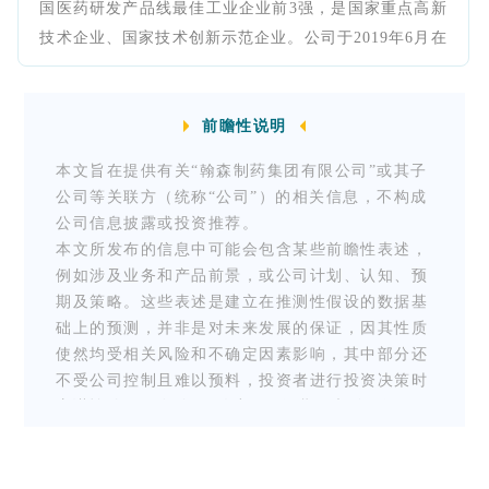
国医药研发产品线最佳工业企业前3强，是国家重点高新
技术企业、国家技术创新示范企业。公司于2019年6月在
香港联交所挂牌上市（股票代码：03692.HK）。更多信
息请访问：https://cn.hspharm.com/。
前瞻性说明
本文旨在提供有关“翰森制药集团有限公司”或其子
公司等关联方（统称“公司”）的相关信息，不构成
公司信息披露或投资推荐。
本文所发布的信息中可能会包含某些前瞻性表述，
例如涉及业务和产品前景，或公司计划、认知、预
期及策略。这些表述是建立在推测性假设的数据基
础上的预测，并非是对未来发展的保证，因其性质
使然均受相关风险和不确定因素影响，其中部分还
不受公司控制且难以预料，投资者进行投资决策时
应谨慎使用。在使用“致力于”“预期”“相信”“预
测”“期望”及其他类似词语进行表述时，凡与公司
有关的信息表述，均属于前瞻性表述。公司并无义
务更新或修改这些前瞻性表述，公司、公司董事、