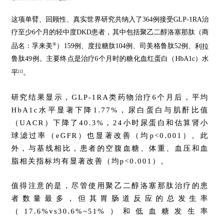
这项单臂、回顾性、真实世界研究共纳入了364例接受GLP-1RA治
疗至少6个月的轻中度DKD患者，其中包括
聚乙二醇洛塞那肽（商
®
品名：孚来美
）159例、度拉糖肽104例、司美格鲁肽52例、
利拉
鲁肽49例。
主要终点是治疗6个月时的糖化血红蛋白（HbA1c）水
平
。
[1]
研究结果显示，
GLP-1RA
类药物治疗
6
个月后，平均
HbA1c
水平显著下降
1.77%
，尿白蛋白与肌酐比值
（
UACR
）下降了
40.3%
，
24
小时尿蛋白和估算肾小
球滤过率（
eGFR
）也显著改善（均
p<0.001
）。
此
外，与基线相比，患者的空腹血糖、体重、血压和血
脂相关指标均有显著改善（均
p<0.001
）。
值得注意的是，尽管使用聚乙二醇洛塞那肽治疗的患
者数量最多，但其胃肠道反应的总发生率
（17.6%vs30.6%~51%）和低血糖发生率