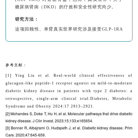
糖尿病肾病（DKD）的疗效和安全性研究尚少。
研究方法：
这项回顾性、单臂真实世界研究涉及接受GLP-1RA
治疗至少6个月的 DKD成人。主要终点是6个月后
糖化血红蛋白 (HbA1c) 水平。
研究结果：
参考文献：
本研究共纳入364例DKD患者，其中153例
（42.0%）为女性。中位病程为8.0年，年龄、
[
1]
Ying Liu et al. Real-world clinical effectiveness of
HbA1c水平、体重指数和尿白蛋白肌酐比值
glucagon-like peptide-1 receptor agonist on mild-to-moderate
(UACR) 的平均值分别为52.1年、8.6%、
diabetic kidney disease in patients with type 2 diabetes: a
27.8kg/m2和88.0mg/g。此外，73.6%和 26.4% 的
retrospective, single-arm clinical tri
al.Diabetes, Metabolic
患者分别患有轻度和中度DKD。GLP-1RA治疗6个
Syndrome and Obesity 2024:17 2913–2921.
月后，平均HbA1c水平和UACR分别下降1.77%和
[2] Mohandes S, Doke T, Hu H, et al. Molecular pathways that drive diabetic
40.3%（均p<0.001）。与基线期相比，患者的 24
kidney disease. J Clin Invest. 2023;15;133:e165654.
小时尿蛋白、估计肾小球滤过率（eGFR）、空腹血
[3] Bonner R, Albajrami O, Hudspeth J, et al. Diabetic kidney disease. Prim
糖、体重、收缩压（SBP）、舒张压（DBP）、总
Care. 2020;47:645-659.