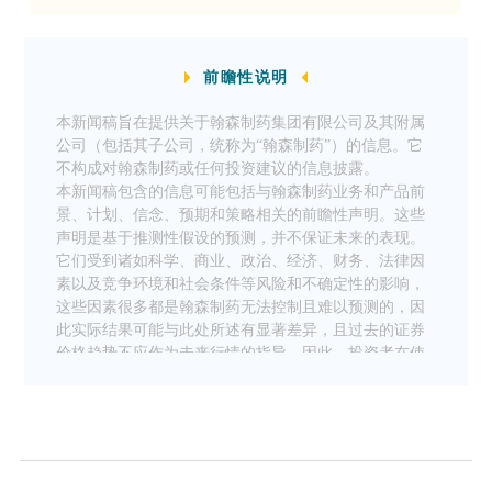
前瞻性说明
本新闻稿旨在提供关于翰森制药集团有限公司及其附属
公司（包括其子公司，统称为“翰森制药”）的信息。它
不构成对翰森制药或任何投资建议的信息披露。
本新闻稿包含的信息可能包括与翰森制药业务和产品前
景、计划、信念、预期和策略相关的前瞻性声明。这些
声明是基于推测性假设的预测，并不保证未来的表现。
它们受到诸如科学、商业、政治、经济、财务、法律因
素以及竞争环境和社会条件等风险和不确定性的影响，
这些因素很多都是翰森制药无法控制且难以预测的，因
此实际结果可能与此处所述有显著差异，且过去的证券
价格趋势不应作为未来行情的指导。因此，投资者在使
用这些信息进行投资决策时应谨慎行事。“致力于”“预
期”“相信”“预测”“意图”“预计”“可能”“将”“应该”“计
划”“继续”“目标”“考虑”“估计”“指导”“潜在”“追求”以及于
任何未来计划、行动或事件的讨论中使用的类似词语和
术语，均表示前瞻性声明。
翰森制药不承诺或保证前瞻性信息的准确性、及时性或