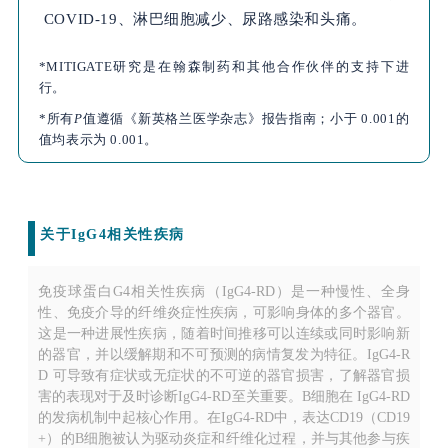
COVID-19、淋巴细胞减少、尿路感染和头痛。
*MITIGATE研究是在翰森制药和其他合作伙伴的支持下进
行。
*所有
P
值遵循《新英格兰医学杂志》报告指南；小于 0.001的
值均表示为 0.001。
关于
IgG4
相关性疾病
免疫球蛋白G4相关性疾病（IgG4-RD）是一种慢性、全身
性、免疫介导的纤维炎症性疾病，可影响身体的多个器官。
这是一种进展性疾病，随着时间推移可以连续或同时影响新
的器官，并以缓解期和不可预测的病情复发为特征。IgG4-R
D 可导致有症状或无症状的不可逆的器官损害，了解器官损
害的表现对于及时诊断IgG4-RD至关重要。B细胞在 IgG4-RD
的发病机制中起核心作用。在IgG4-RD中，表达CD19（CD19
+）的B细胞被认为驱动炎症和纤维化过程，并与其他参与疾