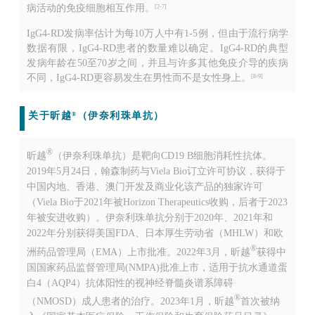
病活动的免疫细胞相互作用。
[2-7]
IgG4-RD发病率估计为每10万人中有1-5例，但由于流行病学
数据有限，IgG4-RD患者的数量难以确定。IgG4-RD的典型
发病年龄在50至70岁之间，并且与许多其他免疫介导的疾病
不同，IgG4-RD更容易发生在男性而不是女性身上。
[8-9]
关于昕越
（伊奈利珠单抗）
®
®
昕越
（伊奈利珠单抗）是靶向CD19 B细胞消耗性抗体。
2019年5月24日，翰森制药与Viela Bio订立许可协议，获得于
中国内地、香港、澳门开发及商业化该产品的独家许可
（Viela Bio于2021年被Horizon Therapeutics收购，后者于2023
年被安进收购）。伊奈利珠单抗分别于2020年、2021年和
2022年分别获得美国FDA、日本厚生劳动省（MHLW）和
欧
®
洲药品管理局（EMA）
上市批准。2022年3月，昕越
获得中
国国家药品监督管理局(NMPA)批准上市，适用于抗水通道蛋
白4（AQP4）抗体阳性的视神经脊髓炎谱系障碍
®
（NMOSD）成人患者的治疗。2023年1月，昕越
首次被纳