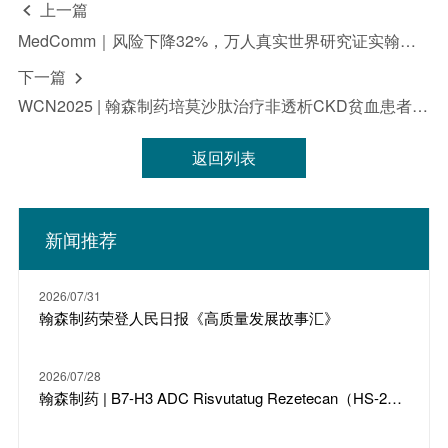
上一篇

完整性，并且不承担更新或修订这些前瞻性声明的义
MedComm｜风险下降32%，万人真实世界研究证实翰森制药GLP-1RA孚来美
务。无论是翰森制药还是其任何董事、员工或代理人，
均不对任何证明不准确或无法实现的前瞻性声明负责，
下一篇

也不对因依赖本新闻稿中提供的信息而产生的任何损失
WCN2025 | 翰森制药培莫沙肽治疗非透析CKD贫血患者的III期临床研究事后分析发布
或损害负责，包括但不限于直接、偶然、间接或惩罚性
的损害。
返回列表
新闻推荐
2026/07/31
翰森制药荣登人民日报《高质量发展故事汇》
2026/07/28
翰森制药 | B7-H3 ADC Risvutatug Rezetecan（HS-20093）骨肉瘤III期临床ARTEMIS-011达到IRC-PFS主要终点