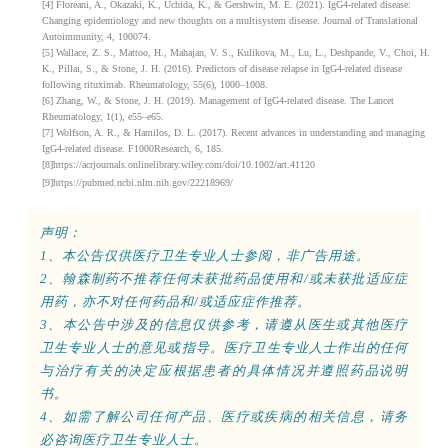
[4] Floreani, A., Okazaki, K., Uchida, K., & Gershwin, M. E. (2021). IgG4-related disease:
Changing epidemiology and new thoughts on a multisystem disease. Journal of Translational
Autoimmunity, 4, 100074.
[5] Wallace, Z. S., Mattoo, H., Mahajan, V. S., Kulikova, M., Lu, L., Deshpande, V., Choi, H.
K., Pillai, S., & Stone, J. H. (2016). Predictors of disease relapse in IgG4-related disease
following rituximab. Rheumatology, 55(6), 1000–1008.
[6] Zhang, W., & Stone, J. H. (2019). Management of IgG4-related disease. The Lancet
Rheumatology, 1(1), e55–e65.
[7] Wolfson, A. R., & Hamilos, D. L. (2017). Recent advances in understanding and managing
IgG4-related disease. F1000Research, 6, 185.
[8]
https://acrjournals.onlinelibrary.wiley.com/doi/10.1002/art.41120
[9]https://pubmed.ncbi.nlm.nih.gov/22218969/
声明：
1、本公告仅供医疗卫生专业人士参阅，非广告用途。
2、翰森制药不推荐任何未获批药品使用和/或未获批适应症
用药，亦不对任何药品和/或适应症作推荐。
3、本公告中涉及的信息仅供参考，请遵从医生或其他医疗
卫生专业人士的意见或指导。医疗卫生专业人士作出的任何
与治疗有关的决定应根据患者的具体情况并遵照药品说明
书。
4、如需了解公司任何产品、医疗或疾病的相关信息，请务
必咨询医疗卫生专业人士。