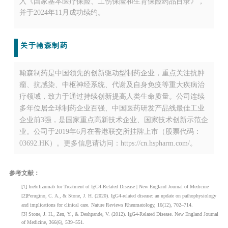
入《国家基本医疗保险、工伤保险和生育保险药品目录》，
并于2024年11月成功续约。
关于翰森制药
翰森制药是中国领先的创新驱动型制药企业，重点关注抗肿
瘤、抗感染、中枢神经系统、代谢及自身免疫等重大疾病治
疗领域，致力于通过持续创新提高人类生命质量。公司连续
多年位居全球制药企业百强、中国医药研发产品线最佳工业
企业前3强，是国家重点高新技术企业、国家技术创新示范企
业。公司于2019年6月在香港联交所挂牌上市（股票代码：
03692.HK）。更多信息请访问：https://cn.hspharm.com/。
参考文献：
[1] Inebilizumab for Treatment of IgG4-Related Disease | New England Journal of Medicine
[2]
Perugino, C. A., & Stone, J. H. (2020). IgG4-related disease: an update on pathophysiology
and implications for clinical care. Nature Reviews Rheumatology, 16(12), 702–714.
[3] Stone, J. H., Zen, Y., & Deshpande, V. (2012). IgG4-Related Disease. New England Journal
of Medicine, 366(6), 539–551.