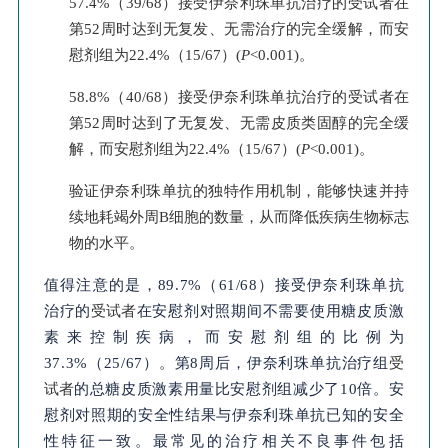
57.4%（39/68）接受伊奈利珠单抗治疗的受试者在
第52周时达到无复发、无需治疗的完全缓解，而安
慰剂组为22.4%（15/67）(
P
<0.001)。
58.8%（40/68）接受伊奈利珠单抗治疗的受试者在
第52周时达到了无复发、无需皮质类固醇的完全缓
解，而安慰剂组为22.4%（15/67）(
P
<0.001)。
验证伊奈利珠单抗的独特作用机制，能够快速并持
续地耗竭外周B细胞的数量，从而降低疾病生物标志
物的水平。
值得注意的是，
89.7%（61/68）
接受伊奈利珠单抗
治疗的
受试者
在安慰剂对照期间不需要使用糖皮质激
素来控制疾病，而安慰剂组的比例为
37.3%（25/67）。第8周后，伊奈利珠单抗治疗组
受
试者
的总糖皮质激素用量比安慰剂组减少了10倍。安
慰剂对照期的安全性结果与伊奈利珠单抗已知的安全
性特征一致。最常见的治疗相关不良事件包括