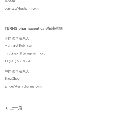
dongss1@hspharm.com
TERNS pharmaceuticals
拓臻生物
美国媒体联系人
Margaret Robinson
mrobinson@ternspharma.com
+1 (415) 690 0084
中国媒体联系人
Zhou Zhou
zzhou@ternspharma.com
上一篇
