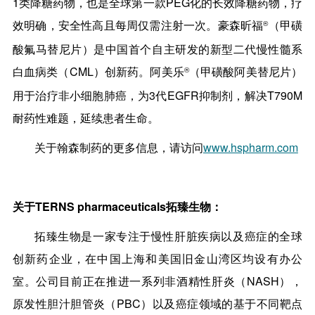
1类降糖药物，也是全球第一款PEG化的长效降糖药物，疗
效明确，安全性高且每周仅需注射一次。豪森昕福
（
甲磺
®
酸氟马替尼片）是中国首个自主研发的新型二代慢性髓系
白血病类（CML）创新药。阿美乐
（
甲磺酸阿美替尼片）
®
用于治疗非小细胞肺癌，为3代EGFR抑制剂，解决T790M
耐药性难题，延续患者生命。
关于翰森制药的更多信息，请访问
www.hspharm.com
关于TERNS pharmaceuticals拓臻生物：
拓臻生物是一家专注于慢性肝脏疾病以及癌症的全球
创新药企业，在中国上海和美国旧金山湾区均设有办公
室。公司目前正在推进一系列非酒精性肝炎（NASH），
原发性胆汁胆管炎（PBC）以及癌症领域的基于不同靶点