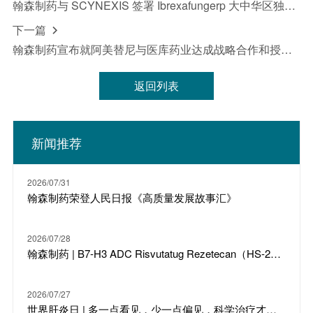
翰森制药与 SCYNEXIS 签署 Ibrexafungerp 大中华区独家许可协议
下一篇

翰森制药宣布就阿美替尼与医库药业达成战略合作和授权协议
返回列表
新闻推荐
2026/07/31
翰森制药荣登人民日报《高质量发展故事汇》
2026/07/28
翰森制药 | B7-H3 ADC Risvutatug Rezetecan（HS-20093）骨肉瘤III期临床ARTEMIS-011达到IRC-PFS主要终点
2026/07/27
世界肝炎日 | 多一点看见，少一点偏见，科学治疗才是打败乙肝的最强答案