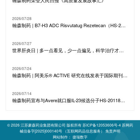
翰森制药荣登人民日报《高质量发展故事汇》
2026/07/28
翰森制药 | B7-H3 ADC Risvutatug Rezetecan（HS-20093）骨肉瘤III期临床ARTEMIS-011达到IRC-PFS主要终点
2026/07/27
世界肝炎日 | 多一点看见，少一点偏见，科学治疗才是打败乙肝的最强答案
2026/07/24
翰森制药 | 阿美乐® ACTIVE 研究在线发表于国际期刊 JTO
2026/07/14
翰森制药宣布与Avere就口服IL-23候选分子HS-20118达成许可合作及战略投资
© 2026
江苏豪森药业集团有限公司
版权所有
苏ICP备12053606号-4
苏网药
械信备字[2025]000140号 （互联网药品信息服务）
免责声明
网站制作：
捷瑞数字