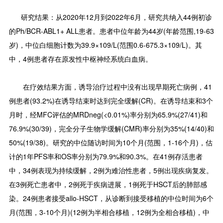
研究结果：从2020年12月到2022年6月，研究共纳入44例初诊
的Ph/BCR-ABL1+ ALL患者。患者中位年龄为44岁(年龄范围,19-63
岁)，中位白细胞计数为39.9×109/L(范围0.6-675.3×109/L)。其
中，4例患者存在原发性中枢神经系统白血病。
在疗效结果方面，诱导治疗过程中没有出现早期死亡病例，41
例患者(93.2%)在诱导结束时达到完全缓解(CR)。在诱导结束和3个
月时，经MFC评估的MRDneg(<0.01%)率分别为65.9%(27/41)和
76.9%(30/39)，完全分子生物学缓解(CMR)率分别为35%(14/40)和
50%(19/38)。研究的中位随访时间为10个月(范围，1-16个月)，估
计的1年PFS率和OS率分别为79.9%和90.3%。在41例存活患者
中，34例表现为持续缓解，2例为难治性患者，5例出现疾病复发。
在3例死亡患者中，2例死于疾病进展，1例死于HSCT后的肺部感
染。24例患者接受allo-HSCT，从诊断到接受移植的中位时间为6个
月(范围，3-10个月)(12例为半相合移植，12例为全相合移植)，中