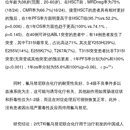
位年龄为38岁(范围，20-60岁)。在HSCT前，MRDneg率为75%
(18/24)，CMR率为66.7%(16/24)。接受HSCT的患者具有相对更好
的预后，在1年PFS率方面明显高于非HSCT组(95.7%vs.52.2%,
p=0.006)，在1年OS率方面也趋于更高(100% vs.74.1%，
p=0.145)。在40例可评估ABL1突变的患者中，有14例患者发生了
突变，其中T315I最常见，占比高达71%, 其次是Y253H(29%),
E255V(14%), E255K(7%), T267A(7%)。T315I突变患者比非T315I
突变(无突变或其他突变)的预后更差，1年PFS率分别为0%和100%
(p<0.001)，1年os率分别为55.6%和100%(p=0.06)。< p="">
同时，氟马替尼联合化疗的耐受性良好。3-4级不良事件多以
血液系统为主，这可能与诱导化疗有关。其他副作用如胃肠道症状
和肝毒性仅为1-2级，而且在对症处理后可很快恢复正常。此外，
没有患者因出现严重毒性反应而停用氟马替尼。
研究结论：2代TKI氟马替尼联合化疗用于治疗初发的中国成人