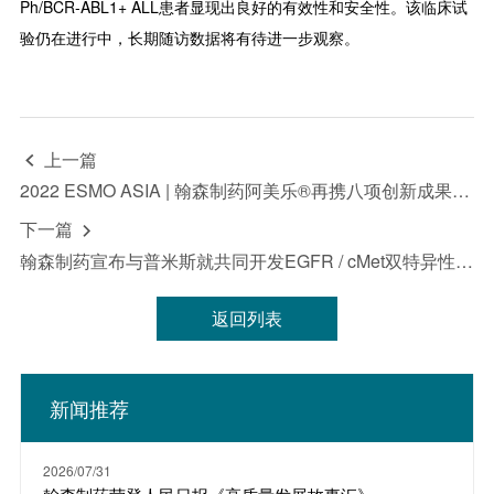
Ph/BCR-ABL1+ ALL患者显现出良好的有效性和安全性。该临床试
验仍在进行中，长期随访数据将有待进一步观察。
上一篇

2022 ESMO ASIA | 翰森制药阿美乐®再携八项创新成果填补国际空白
下一篇

翰森制药宣布与普米斯就共同开发EGFR / cMet双特异性抗体药物达成战略合作
返回列表
新闻推荐
2026/07/31