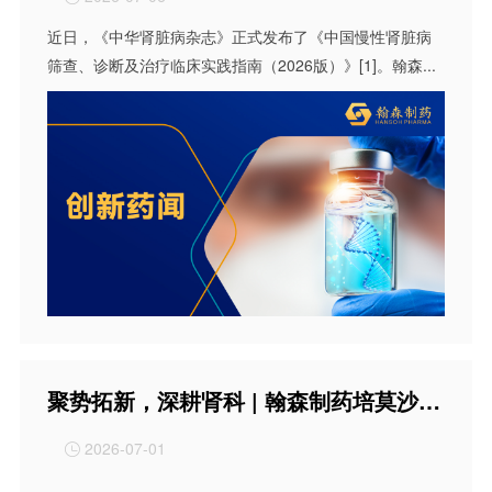
近日，《中华肾脏病杂志》正式发布了《中国慢性肾脏病
筛查、诊断及治疗临床实践指南（2026版）》[1]。翰森...
聚势拓新，深耕肾科 | 翰森制药培莫沙肽注射液获批上市3周年
2026-07-01

...