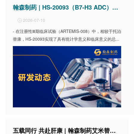
翰森制药 | HS-20093（B7-H3 ADC）小细胞肺癌Ⅲ期临床研究ARTEMIS-008达到OS主要终点
2026-07-10

- 在注册性Ⅲ期临床试验（ARTEMIS-008）中，相较于托泊
替康，HS-20093实现了具有统计学意义和临床意义的总...
五载同行 共赴肝康 | 翰森制药艾米替诺福韦片获批上市5周年