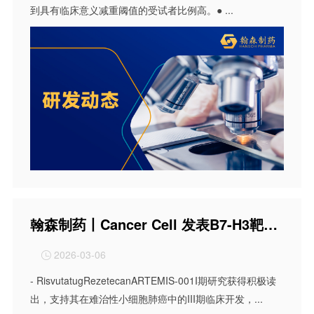
到具有临床意义减重阈值的受试者比例高。● ...
翰森制药丨Cancer Cell 发表B7-H3靶向ADC Risvutatug Rezetecan Ia/b期肺癌研究数据
2026-03-06

- RisvutatugRezetecanARTEMIS-001I期研究获得积极读
出，支持其在难治性小细胞肺癌中的III期临床开发，...